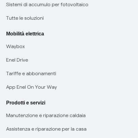
Informazioni precontrattuali prodotti e servizi
Certificazioni
Sistemi di accumulo per fotovoltaico
Condizioni generali di contratto prodotti e servizi
Nuove regole europee per la protezione dei dati
Tutte le soluzioni
Rimborsi e resi per prodotti e servizi
Offerte Placet non vulnerabili
Mobilità elettrica
Informativa RAEE
Offerta Tutela Vulnerabilità Gas
Waybox
Informativa Privacy AI
Mobilità Elettrica
Enel Drive
Phishing e truffe online
Tariffe e abbonamenti
Verifica chi ti ha chiamato
App Enel On Your Way
Agevolazione utenti con disabilità per offerte Fibra
Prodotti e servizi
Informativa RAEE
Manutenzione e riparazione caldaia
Assistenza e riparazione per la casa