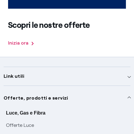
Scopri le nostre offerte
Inizia ora
Link utili
Assistenza
Offerte, prodotti e servizi
Avvisi
Servizi
Luce, Gas e Fibra
Offerte Luce
SOS luce e gas
Servizio di salvaguardia
Collabora con noi