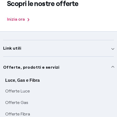
Scopri le nostre offerte
Inizia ora
Link utili
Assistenza
Offerte, prodotti e servizi
Avvisi
Servizi
Luce, Gas e Fibra
Offerte Luce
SOS luce e gas
Servizio di salvaguardia
Collabora con noi
Offerte Gas
Conciliazioni e risoluzione delle controversie
Servizio default di distribuzione
Sponsorizzazioni
Modulistica e reclami
Offerte Fibra
Negoziazione paritetica