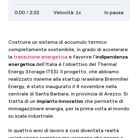
audiodescrizioni
trascrizione
veloce
lento
schermo
0:00
/ 2:22
Velocità: 1x
In pausa
intero
Costruire un sistema di accumulo termico
completamente sostenibile, in grado di accelerare
la
transizione energetica
e favorire l’
indipendenza
energetica
dell’Italia è l’obiettivo del Thermal
Energy Storage (TES). Il progetto, che abbiamo
realizzato insieme alla startup israeliana Brenmiller
Energy, è stato inaugurato il 4 novembre nella
centrale di Santa Barbara, in provincia di Arezzo. Si
tratta di un
impianto innovativo
che permette di
immagazzinare energia, per la prima volta al mondo
su scala industriale.
In quattro anni di lavoro è così diventata realtà
un’intuizione semplice ma visionaria che ricorre a