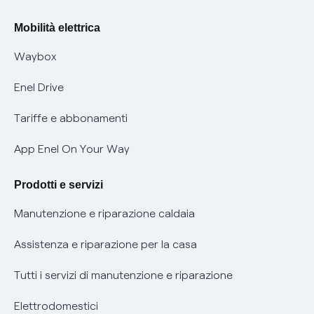
Rimborsi e resi per prodotti e servizi
Offerte Placet non vulnerabili
Mobilità elettrica
Informativa RAEE
Offerta Tutela Vulnerabilità Gas
Waybox
Informativa Privacy AI
Mobilità Elettrica
Enel Drive
Phishing e truffe online
Tariffe e abbonamenti
Verifica chi ti ha chiamato
App Enel On Your Way
Agevolazione utenti con disabilità per offerte Fibra
Prodotti e servizi
Informativa RAEE
Manutenzione e riparazione caldaia
Assistenza e riparazione per la casa
Tutti i servizi di manutenzione e riparazione
Elettrodomestici