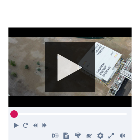
Riproduci
Torna
Indietro
Avanti
all'inizio
Attiva
Mostra
Più
Più
Preferenze
Attiva
Volu