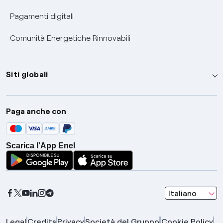
Pagamenti digitali
Comunità Energetiche Rinnovabili
Siti globali
Enel Group
Paga anche con
Enel Green Power
Global Trading
Scarica l'App Enel
Global Procurement
Gridspertise
Open Innovability
seleziona una l
Italiano
Legal
Credits
Privacy
Società del Gruppo
Cookie Policy