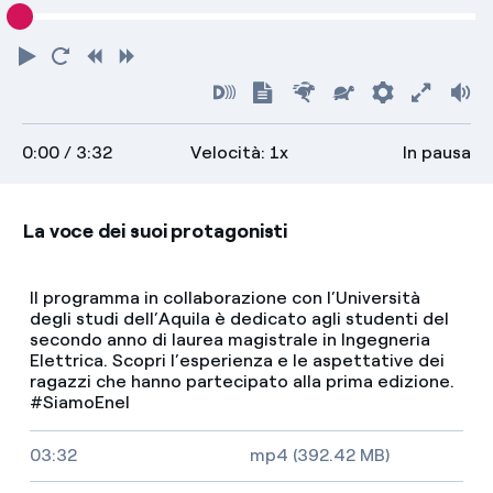
Riproduci
Torna
Indietro
Avanti
all'inizio
Attiva
Mostra
Più
Più
Preferenz
Attiva
Vo
audiodescrizioni
trascrizione
veloce
lento
scher
0:00
/ 3:32
Velocità: 1x
In pausa
intero
La voce dei suoi protagonisti
Il programma in collaborazione con l’Università
degli studi dell’Aquila è dedicato agli studenti del
secondo anno di laurea magistrale in Ingegneria
Elettrica. Scopri l’esperienza e le aspettative dei
ragazzi che hanno partecipato alla prima edizione.
#SiamoEnel
Video size, duration and file type
03:32
mp4 (392.42 MB)