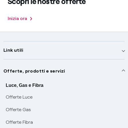
Scopri le nostre offerte
Inizia ora
Link utili
Assistenza
Offerte, prodotti e servizi
Avvisi
Servizi
Luce, Gas e Fibra
Offerte Luce
SOS luce e gas
Servizio di salvaguardia
Collabora con noi
Offerte Gas
Conciliazioni e risoluzione delle controversie
Servizio default di distribuzione
Sponsorizzazioni
Modulistica e reclami
Offerte Fibra
Negoziazione paritetica
Tutele graduali