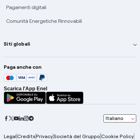
Pagamenti digitali
Comunità Energetiche Rinnovabili
Siti globali
Enel Group
Paga anche con
Enel Green Power
Global Trading
Scarica l'App Enel
Global Procurement
Gridspertise
Open Innovability
seleziona una l
Italiano
Legal
Credits
Privacy
Società del Gruppo
Cookie Policy