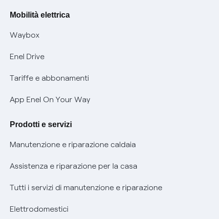
Rimborsi e resi per prodotti e servizi
Offerte Placet non vulnerabili
Mobilità elettrica
Informativa RAEE
Offerta Tutela Vulnerabilità Gas
Waybox
Informativa Privacy AI
Mobilità Elettrica
Enel Drive
Phishing e truffe online
Tariffe e abbonamenti
Verifica chi ti ha chiamato
App Enel On Your Way
Agevolazione utenti con disabilità per offerte Fibra
Prodotti e servizi
Informativa RAEE
Manutenzione e riparazione caldaia
Assistenza e riparazione per la casa
Tutti i servizi di manutenzione e riparazione
Elettrodomestici