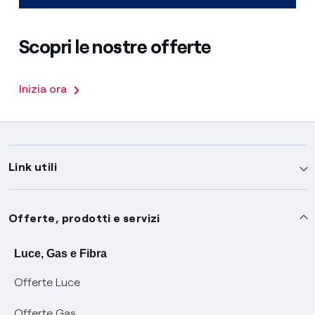
Scopri le nostre offerte
Inizia ora
Link utili
Assistenza
Offerte, prodotti e servizi
Avvisi
Servizi
Luce, Gas e Fibra
Offerte Luce
SOS luce e gas
Servizio di salvaguardia
Collabora con noi
Offerte Gas
Conciliazioni e risoluzione delle controversie