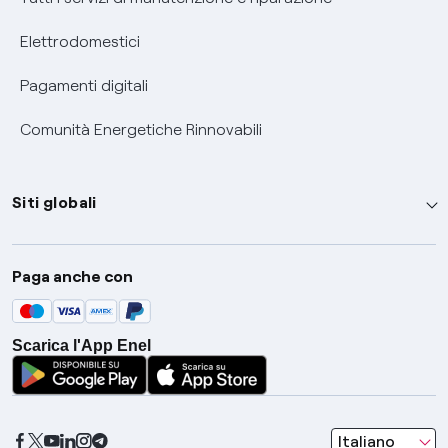
Elettrodomestici
Pagamenti digitali
Comunità Energetiche Rinnovabili
Siti globali
Enel Group
Paga anche con
Enel Green Power
Global Trading
Scarica l'App Enel
Global Procurement
Gridspertise
Open Innovability
seleziona una l
Italiano