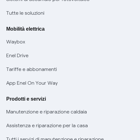
Condizioni generali di contratto prodotti e servizi
Nuove regole europee per la protezione dei dati
Tutte le soluzioni
Rimborsi e resi per prodotti e servizi
Offerte Placet non vulnerabili
Mobilità elettrica
Informativa RAEE
Offerta Tutela Vulnerabilità Gas
Waybox
Informativa Privacy AI
Mobilità Elettrica
Enel Drive
Phishing e truffe online
Tariffe e abbonamenti
Verifica chi ti ha chiamato
App Enel On Your Way
Agevolazione utenti con disabilità per offerte Fibra
Prodotti e servizi
Informativa RAEE
Manutenzione e riparazione caldaia
Assistenza e riparazione per la casa
Tutti i servizi di manutenzione e riparazione