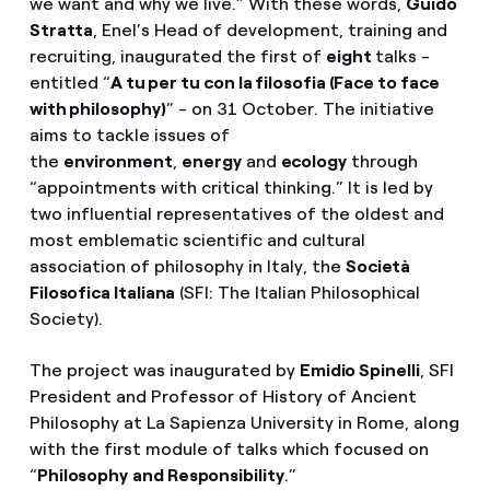
we want and why we live.” With these words,
Guido
Stratta
, Enel’s Head of development, training and
recruiting, inaugurated the first of
eight
talks -
entitled “
A tu per tu con la filosofia (Face to face
with philosophy)
” - on 31 October. The initiative
aims to tackle issues of
the
environment
,
energy
and
ecology
through
“appointments with critical thinking.” It is led by
two influential representatives of the oldest and
most emblematic scientific and cultural
association of philosophy in Italy, the
Società
Filosofica Italiana
(SFI: The Italian Philosophical
Society).
The project was inaugurated by
Emidio Spinelli
, SFI
President and Professor of History of Ancient
Philosophy at La Sapienza University in Rome, along
with the first module of talks which focused on
“
Philosophy
and Responsibility
.”