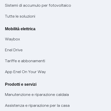
Informazioni precontrattuali prodotti e servizi
Certificazioni
Sistemi di accumulo per fotovoltaico
Condizioni generali di contratto prodotti e servizi
Nuove regole europee per la protezione dei dati
Tutte le soluzioni
Rimborsi e resi per prodotti e servizi
Offerte Placet non vulnerabili
Mobilità elettrica
Informativa RAEE
Offerta Tutela Vulnerabilità Gas
Waybox
Informativa Privacy AI
Mobilità Elettrica
Enel Drive
Phishing e truffe online
Tariffe e abbonamenti
Verifica chi ti ha chiamato
App Enel On Your Way
Agevolazione utenti con disabilità per offerte Fibra
Prodotti e servizi
Informativa RAEE
Manutenzione e riparazione caldaia
Assistenza e riparazione per la casa