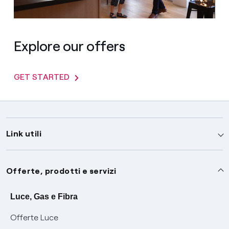
Explore our offers
GET STARTED
Link utili
Assistenza
Offerte, prodotti e servizi
Avvisi
Servizi
Luce, Gas e Fibra
Offerte Luce
SOS luce e gas
Servizio di salvaguardia
Collabora con noi