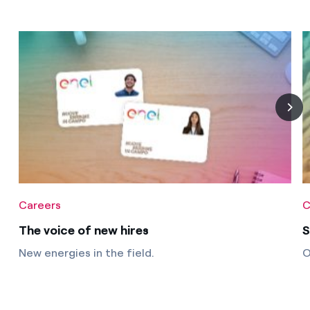
Careers
C
The voice of new hires
S
New energies in the field.
O