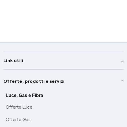
Link utili
Assistenza
Offerte, prodotti e servizi
Avvisi
Servizi
Luce, Gas e Fibra
Offerte Luce
SOS luce e gas
Servizio di salvaguardia
Collabora con noi
Offerte Gas
Conciliazioni e risoluzione delle controversie
Servizio default di distribuzione