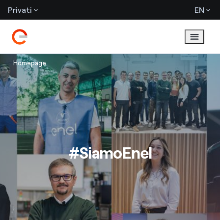
Privati
EN
Homepage
#SiamoEnel