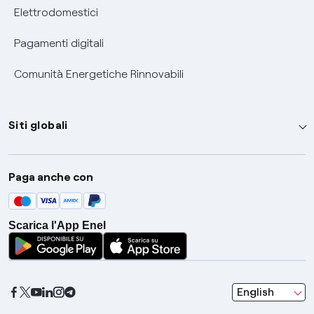
Elettrodomestici
Pagamenti digitali
Comunità Energetiche Rinnovabili
Siti globali
Enel Group
Paga anche con
Enel Green Power
Global Trading
Scarica l'App Enel
Global Procurement
Gridspertise
Open Innovability
seleziona una l
English