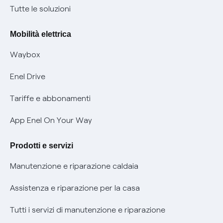
Condizioni generali di contratto prodotti e servizi
Nuove regole europee per la protezione dei dati
Tutte le soluzioni
Rimborsi e resi per prodotti e servizi
Offerte Placet non vulnerabili
Mobilità elettrica
Informativa RAEE
Offerta Tutela Vulnerabilità Gas
Waybox
Informativa Privacy AI
Mobilità Elettrica
Enel Drive
Phishing e truffe online
Tariffe e abbonamenti
Verifica chi ti ha chiamato
App Enel On Your Way
Agevolazione utenti con disabilità per offerte Fibra
Prodotti e servizi
Informativa RAEE
Manutenzione e riparazione caldaia
Assistenza e riparazione per la casa
Tutti i servizi di manutenzione e riparazione