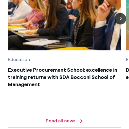
Education
E
Executive Procurement School: excellence in
D
training returns with SDA Bocconi School of
e
Management
Read all news