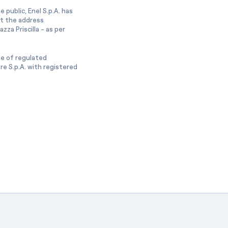
 public, Enel S.p.A. has
at the address
zza Priscilla - as per
ge of regulated
e S.p.A. with registered