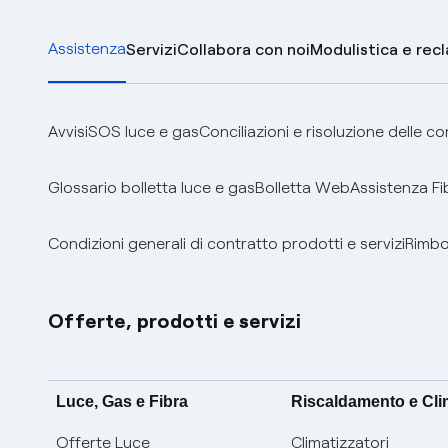
Assistenza
Servizi
Collabora con noi
Modulistica e rec
Avvisi
SOS luce e gas
Conciliazioni e risoluzione delle c
Glossario bolletta luce e gas
Bolletta Web
Assistenza Fi
Condizioni generali di contratto prodotti e servizi
Rimbor
Offerte, prodotti e servizi
Luce, Gas e Fibra
Riscaldamento e Cl
Offerte Luce
Climatizzatori