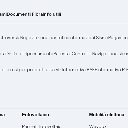
lami
Documenti Fibra
Info utili
ontroversie
Negoziazione paritetica
Informazioni Sisma
Pagamenti
bra
Diritto di ripensamento
Parental Control – Navigazione sicu
si e resi per prodotti e servizi
Informativa RAEE
Informativa Pri
ima
Fotovoltaico
Mobilità elettrica
Pannelli fotovoltaici
Waybox