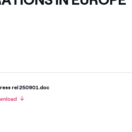
ress rel 250901.doc
wnload