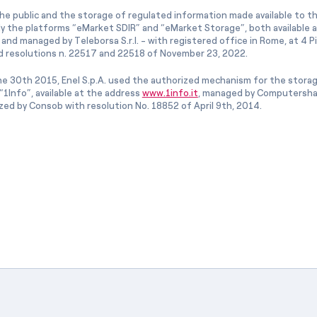
he public and the storage of regulated information made available to the
ly the platforms “eMarket SDIR” and “eMarket Storage”, both available 
and managed by Teleborsa S.r.l. - with registered office in Rome, at 4 Pia
 resolutions n. 22517 and 22518 of November 23, 2022.
e 30th 2015, Enel S.p.A. used the authorized mechanism for the stora
1Info”, available at the address
www.1info.it
, managed by Computershar
ized by Consob with resolution No. 18852 of April 9th, 2014.