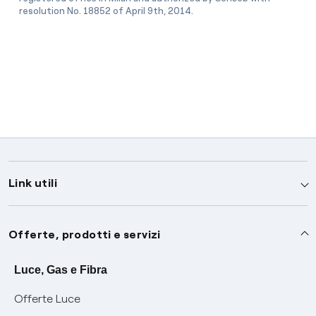
resolution No. 18852 of April 9th, 2014.
Link utili
Assistenza
Offerte, prodotti e servizi
Avvisi
Servizi
Luce, Gas e Fibra
Offerte Luce
SOS luce e gas
Servizio di salvaguardia
Collabora con noi