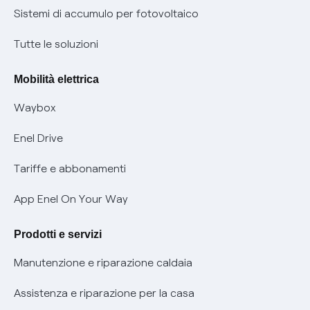
Informazioni precontrattuali prodotti e servizi
Certificazioni
Sistemi di accumulo per fotovoltaico
Condizioni generali di contratto prodotti e servizi
Nuove regole europee per la protezione dei dati
Tutte le soluzioni
Rimborsi e resi per prodotti e servizi
Offerte Placet non vulnerabili
Mobilità elettrica
Informativa RAEE
Offerta Tutela Vulnerabilità Gas
Waybox
Informativa Privacy AI
Mobilità Elettrica
Enel Drive
Phishing e truffe online
Tariffe e abbonamenti
Verifica chi ti ha chiamato
App Enel On Your Way
Agevolazione utenti con disabilità per offerte Fibra
Prodotti e servizi
Informativa RAEE
Manutenzione e riparazione caldaia
Assistenza e riparazione per la casa