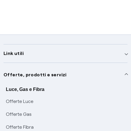
Link utili
Assistenza
Offerte, prodotti e servizi
Avvisi
Servizi
Luce, Gas e Fibra
Offerte Luce
SOS luce e gas
Servizio di salvaguardia
Collabora con noi
Offerte Gas
Conciliazioni e risoluzione delle controversie
Servizio default di distribuzione
Sponsorizzazioni
Modulistica e reclami
Offerte Fibra
Negoziazione paritetica