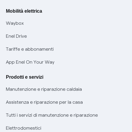
Rimborsi e resi per prodotti e servizi
Offerte Placet non vulnerabili
Mobilità elettrica
Informativa RAEE
Offerta Tutela Vulnerabilità Gas
Waybox
Informativa Privacy AI
Mobilità Elettrica
Enel Drive
Phishing e truffe online
Tariffe e abbonamenti
Verifica chi ti ha chiamato
App Enel On Your Way
Agevolazione utenti con disabilità per offerte Fibra
Prodotti e servizi
Informativa RAEE
Manutenzione e riparazione caldaia
Assistenza e riparazione per la casa
Tutti i servizi di manutenzione e riparazione
Elettrodomestici