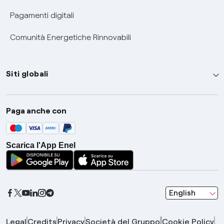
Pagamenti digitali
Comunità Energetiche Rinnovabili
Siti globali
Enel Group
Paga anche con
Enel Green Power
Global Trading
Scarica l'App Enel
Global Procurement
Gridspertise
Open Innovability
seleziona una l
English
Legal
Credits
Privacy
Società del Gruppo
Cookie Policy