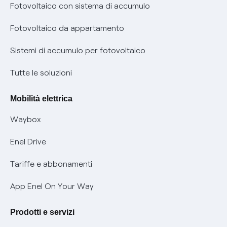
Diritto di ripensamento
prescrizione
Fotovoltaico con sistema di accumulo
Parental Control – Navigazione sicura
Remit
Fotovoltaico da appartamento
Informazioni precontrattuali prodotti e servizi
Certificazioni
Sistemi di accumulo per fotovoltaico
Condizioni generali di contratto prodotti e servizi
Nuove regole europee per la protezione dei dati
Tutte le soluzioni
Rimborsi e resi per prodotti e servizi
Offerte Placet non vulnerabili
Mobilità elettrica
Informativa RAEE
Offerta Tutela Vulnerabilità Gas
Waybox
Informativa Privacy AI
Mobilità Elettrica
Enel Drive
Phishing e truffe online
Tariffe e abbonamenti
Verifica chi ti ha chiamato
App Enel On Your Way
Agevolazione utenti con disabilità per offerte Fibra
Prodotti e servizi