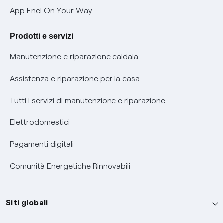
Verifica chi ti ha chiamato
App Enel On Your Way
Agevolazione utenti con disabilità per offerte Fibra
Prodotti e servizi
Informativa RAEE
Manutenzione e riparazione caldaia
Assistenza e riparazione per la casa
Tutti i servizi di manutenzione e riparazione
Elettrodomestici
Pagamenti digitali
Comunità Energetiche Rinnovabili
Siti globali