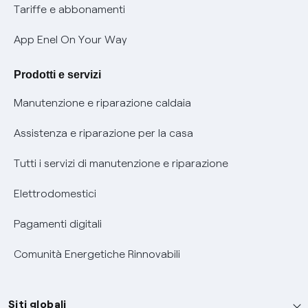
Phishing e truffe online
Tariffe e abbonamenti
Verifica chi ti ha chiamato
App Enel On Your Way
Agevolazione utenti con disabilità per offerte Fibra
Prodotti e servizi
Informativa RAEE
Manutenzione e riparazione caldaia
Assistenza e riparazione per la casa
Tutti i servizi di manutenzione e riparazione
Elettrodomestici
Pagamenti digitali
Comunità Energetiche Rinnovabili
Siti globali