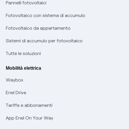
Assistenza Fibra
Pannelli fotovoltaici
Bollette energia elettrica e gas: cambiano i tempi di
Diritto di ripensamento
prescrizione
Fotovoltaico con sistema di accumulo
Parental Control – Navigazione sicura
Remit
Fotovoltaico da appartamento
Informazioni precontrattuali prodotti e servizi
Certificazioni
Sistemi di accumulo per fotovoltaico
Condizioni generali di contratto prodotti e servizi
Nuove regole europee per la protezione dei dati
Tutte le soluzioni
Rimborsi e resi per prodotti e servizi
Offerte Placet non vulnerabili
Mobilità elettrica
Informativa RAEE
Offerta Tutela Vulnerabilità Gas
Waybox
Informativa Privacy AI
Mobilità Elettrica
Enel Drive
Phishing e truffe online
Tariffe e abbonamenti
Verifica chi ti ha chiamato
App Enel On Your Way