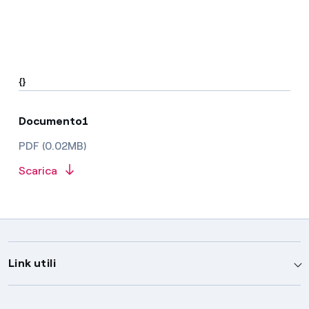
{}
Documento1
PDF (0.02MB)
Scarica
Link utili
Assistenza