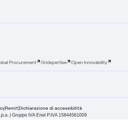
obal Procurement
Gridspertise
Open Innovability
cy
Remit
Dichiarazione di accessibilità
ia S.p.a. | Gruppo IVA Enel P.IVA 15844561009