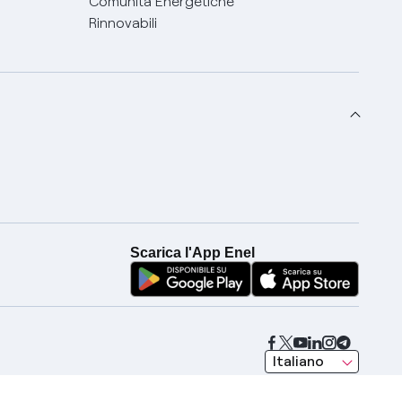
Comunità Energetiche
Rinnovabili
Scarica l'App Enel
seleziona una lingua
Italiano