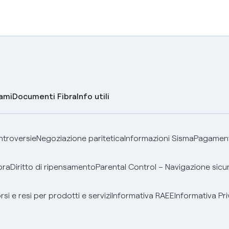
lami
Documenti Fibra
Info utili
ontroversie
Negoziazione paritetica
Informazioni Sisma
Pagamenti
bra
Diritto di ripensamento
Parental Control – Navigazione sicu
si e resi per prodotti e servizi
Informativa RAEE
Informativa Pri