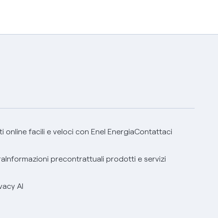
 online facili e veloci con Enel Energia
Contattaci
ra
Informazioni precontrattuali prodotti e servizi
vacy AI