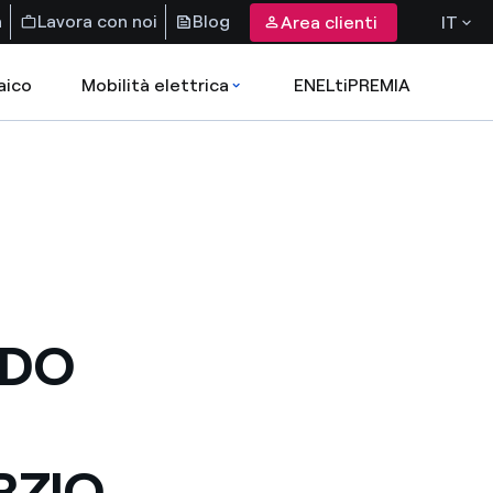
a
Lavora con noi
Blog
Area clienti
IT
aico
Mobilità elettrica
ENELtiPREMIA
RDO
RZIO