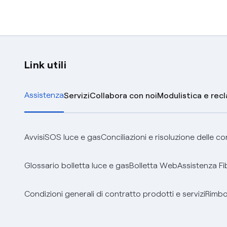
Link utili
Assistenza
Servizi
Collabora con noi
Modulistica e rec
Avvisi
SOS luce e gas
Conciliazioni e risoluzione delle c
Glossario bolletta luce e gas
Bolletta Web
Assistenza Fi
Condizioni generali di contratto prodotti e servizi
Rimbor