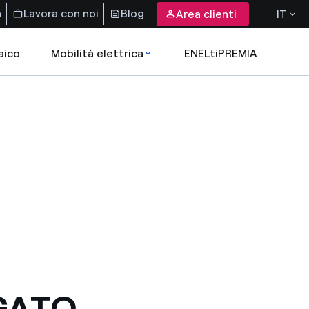
a
Lavora con noi
Blog
Area clienti
IT
aico
Mobilità elettrica
ENELtiPREMIA
GATO