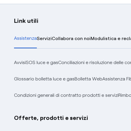
Link utili
Assistenza
Servizi
Collabora con noi
Modulistica e rec
Avvisi
SOS luce e gas
Conciliazioni e risoluzione delle c
Glossario bolletta luce e gas
Bolletta Web
Assistenza Fi
Condizioni generali di contratto prodotti e servizi
Rimbor
Offerte, prodotti e servizi