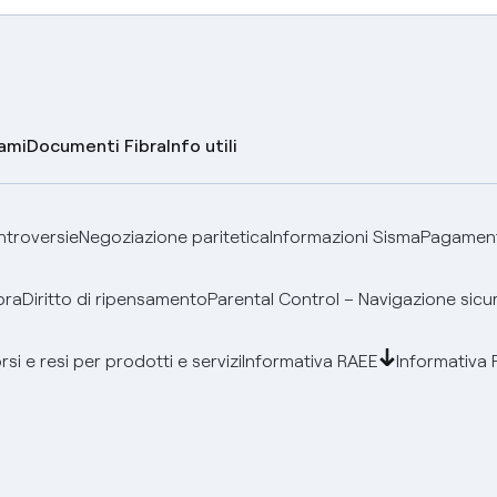
lami
Documenti Fibra
Info utili
ontroversie
Negoziazione paritetica
Informazioni Sisma
Pagamenti
bra
Diritto di ripensamento
Parental Control – Navigazione sicu
si e resi per prodotti e servizi
Informativa RAEE
Informativa 