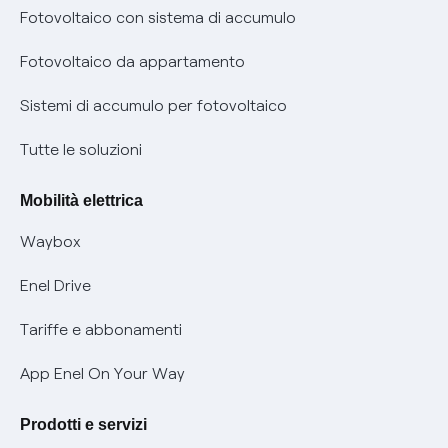
Diritto di ripensamento
prescrizione
Fotovoltaico con sistema di accumulo
Parental Control – Navigazione sicura
Remit
Fotovoltaico da appartamento
Informazioni precontrattuali prodotti e servizi
Certificazioni
Sistemi di accumulo per fotovoltaico
Condizioni generali di contratto prodotti e servizi
Nuove regole europee per la protezione dei dati
Tutte le soluzioni
Rimborsi e resi per prodotti e servizi
Offerte Placet non vulnerabili
Mobilità elettrica
Informativa RAEE
Offerta Tutela Vulnerabilità Gas
Waybox
Informativa Privacy AI
Mobilità Elettrica
Enel Drive
Phishing e truffe online
Tariffe e abbonamenti
Verifica chi ti ha chiamato
App Enel On Your Way
Agevolazione utenti con disabilità per offerte Fibra
Prodotti e servizi