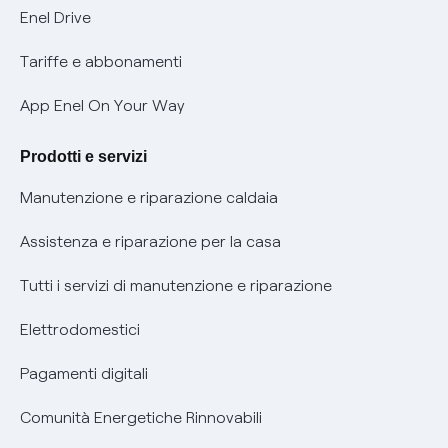
Informativa Privacy AI
Mobilità Elettrica
Enel Drive
Phishing e truffe online
Tariffe e abbonamenti
Verifica chi ti ha chiamato
App Enel On Your Way
Agevolazione utenti con disabilità per offerte Fibra
Prodotti e servizi
Informativa RAEE
Manutenzione e riparazione caldaia
Assistenza e riparazione per la casa
Tutti i servizi di manutenzione e riparazione
Elettrodomestici
Pagamenti digitali
Comunità Energetiche Rinnovabili