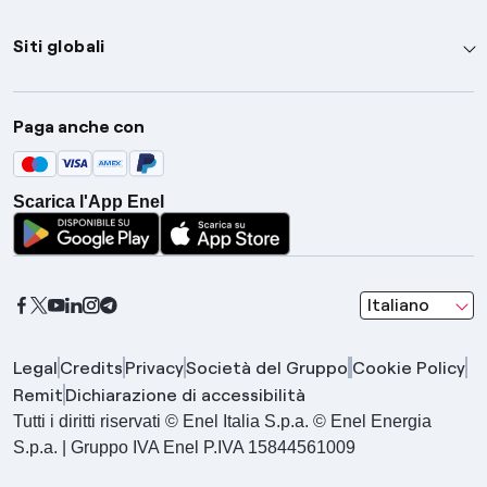
Siti globali
Enel Group
Paga anche con
Enel Green Power
Global Trading
Scarica l'App Enel
Global Procurement
Gridspertise
Open Innovability
seleziona una l
Italiano
Legal
Credits
Privacy
Società del Gruppo
Cookie Policy
Remit
Dichiarazione di accessibilità
Tutti i diritti riservati © Enel Italia S.p.a. © Enel Energia
S.p.a. | Gruppo IVA Enel P.IVA 15844561009