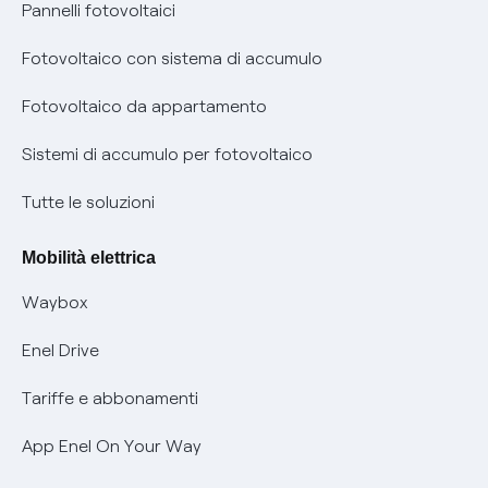
Assistenza Fibra
Pannelli fotovoltaici
Bollette energia elettrica e gas: cambiano i tempi di
Diritto di ripensamento
prescrizione
Fotovoltaico con sistema di accumulo
Parental Control – Navigazione sicura
Remit
Fotovoltaico da appartamento
Informazioni precontrattuali prodotti e servizi
Certificazioni
Sistemi di accumulo per fotovoltaico
Condizioni generali di contratto prodotti e servizi
Nuove regole europee per la protezione dei dati
Tutte le soluzioni
Rimborsi e resi per prodotti e servizi
Offerte Placet non vulnerabili
Mobilità elettrica
Informativa RAEE
Offerta Tutela Vulnerabilità Gas
Waybox
Informativa Privacy AI
Mobilità Elettrica
Enel Drive
Phishing e truffe online
Tariffe e abbonamenti
Verifica chi ti ha chiamato
App Enel On Your Way