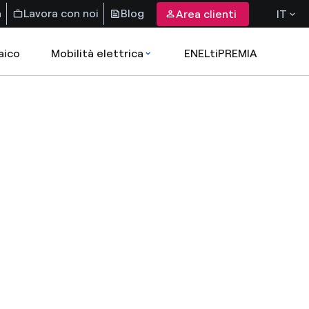
a
Lavora con noi
Blog
Area clienti
IT
aico
Mobilità elettrica
ENELtiPREMIA