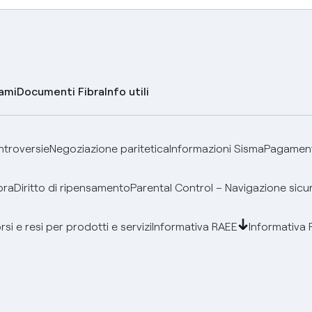
lami
Documenti Fibra
Info utili
ontroversie
Negoziazione paritetica
Informazioni Sisma
Pagamenti
bra
Diritto di ripensamento
Parental Control – Navigazione sicu
si e resi per prodotti e servizi
Informativa RAEE
Informativa 