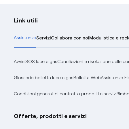
Link utili
Assistenza
Servizi
Collabora con noi
Modulistica e rec
Avvisi
SOS luce e gas
Conciliazioni e risoluzione delle c
Glossario bolletta luce e gas
Bolletta Web
Assistenza Fi
Condizioni generali di contratto prodotti e servizi
Rimbor
Offerte, prodotti e servizi