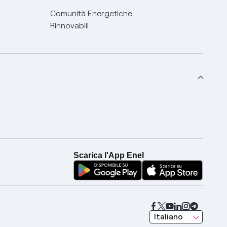
Comunità Energetiche
Rinnovabili
Scarica l'App Enel
seleziona una lingua
Italiano