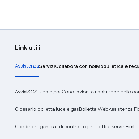
Link utili
Assistenza
Servizi
Collabora con noi
Modulistica e rec
Avvisi
SOS luce e gas
Conciliazioni e risoluzione delle c
Glossario bolletta luce e gas
Bolletta Web
Assistenza Fi
Condizioni generali di contratto prodotti e servizi
Rimbor