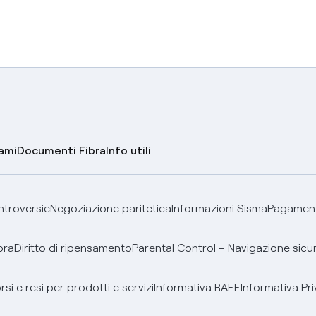
lami
Documenti Fibra
Info utili
ontroversie
Negoziazione paritetica
Informazioni Sisma
Pagamenti
bra
Diritto di ripensamento
Parental Control – Navigazione sicu
si e resi per prodotti e servizi
Informativa RAEE
Informativa Pri