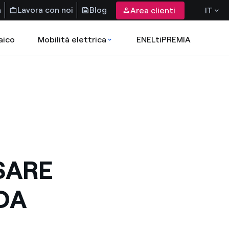
a
Lavora con noi
Blog
Area clienti
IT
aico
Mobilità elettrica
ENELtiPREMIA
SARE
DA