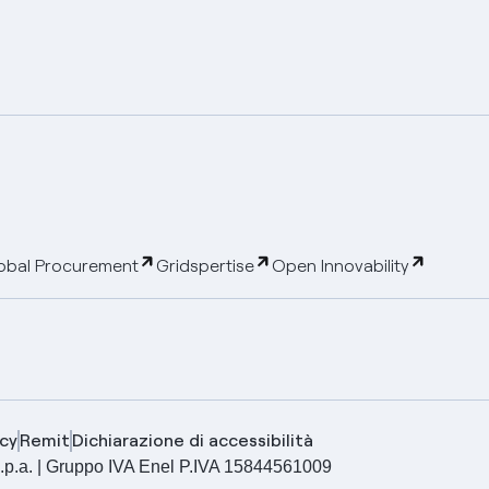
obal Procurement
Gridspertise
Open Innovability
cy
Remit
Dichiarazione di accessibilità
ia S.p.a. | Gruppo IVA Enel P.IVA 15844561009