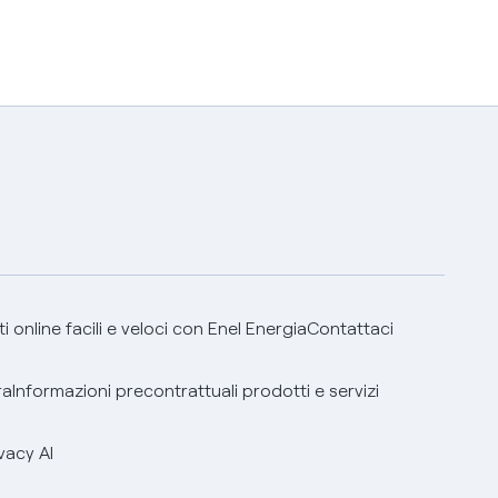
 online facili e veloci con Enel Energia
Contattaci
ra
Informazioni precontrattuali prodotti e servizi
vacy AI