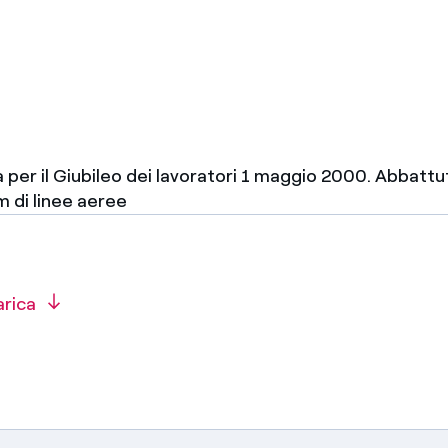
a per il Giubileo dei lavoratori 1 maggio 2000. Abbattuti
m di linee aeree
arica