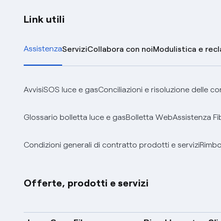
Link utili
Assistenza
Servizi
Collabora con noi
Modulistica e rec
Avvisi
SOS luce e gas
Conciliazioni e risoluzione delle c
Glossario bolletta luce e gas
Bolletta Web
Assistenza Fi
Condizioni generali di contratto prodotti e servizi
Rimbor
Offerte, prodotti e servizi