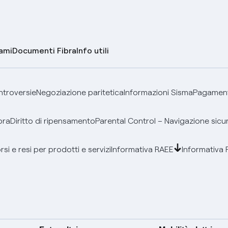
lami
Documenti Fibra
Info utili
ontroversie
Negoziazione paritetica
Informazioni Sisma
Pagamenti
bra
Diritto di ripensamento
Parental Control – Navigazione sicu
si e resi per prodotti e servizi
Informativa RAEE
Informativa 