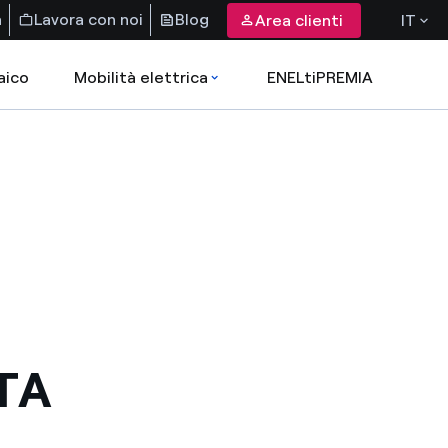
a
Lavora con noi
Blog
Area clienti
IT
aico
Mobilità elettrica
ENELtiPREMIA
TA