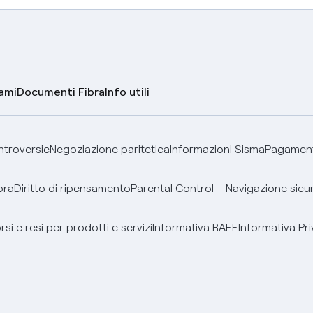
lami
Documenti Fibra
Info utili
ontroversie
Negoziazione paritetica
Informazioni Sisma
Pagamenti
bra
Diritto di ripensamento
Parental Control – Navigazione sicu
si e resi per prodotti e servizi
Informativa RAEE
Informativa Pri