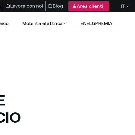
a
Lavora con noi
Blog
Area clienti
IT
aico
Mobilità elettrica
ENELtiPREMIA
E
CIO