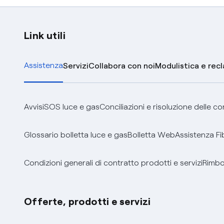
Link utili
Assistenza
Servizi
Collabora con noi
Modulistica e rec
Avvisi
SOS luce e gas
Conciliazioni e risoluzione delle c
Glossario bolletta luce e gas
Bolletta Web
Assistenza Fi
Condizioni generali di contratto prodotti e servizi
Rimbor
Offerte, prodotti e servizi