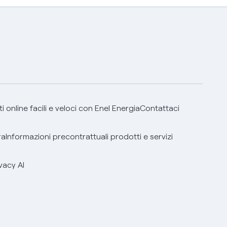
 online facili e veloci con Enel Energia
Contattaci
ra
Informazioni precontrattuali prodotti e servizi
vacy AI