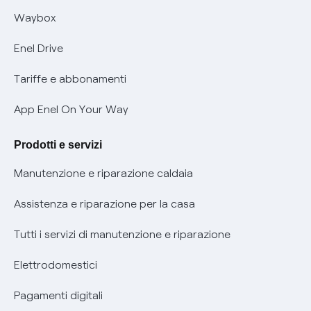
Informativa RAEE
Offerta Tutela Vulnerabilità Gas
Waybox
Informativa Privacy AI
Mobilità Elettrica
Enel Drive
Phishing e truffe online
Tariffe e abbonamenti
Verifica chi ti ha chiamato
App Enel On Your Way
Agevolazione utenti con disabilità per offerte Fibra
Prodotti e servizi
Informativa RAEE
Manutenzione e riparazione caldaia
Assistenza e riparazione per la casa
Tutti i servizi di manutenzione e riparazione
Elettrodomestici
Pagamenti digitali