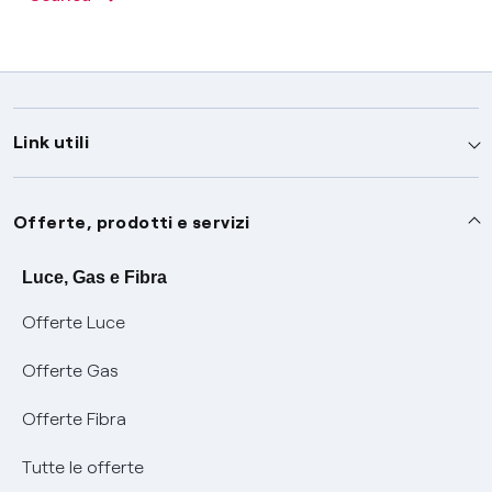
Link utili
Assistenza
Offerte, prodotti e servizi
Avvisi
Servizi
Luce, Gas e Fibra
Offerte Luce
SOS luce e gas
Servizio di salvaguardia
Collabora con noi
Offerte Gas
Conciliazioni e risoluzione delle controversie
Servizio default di distribuzione
Sponsorizzazioni
Modulistica e reclami
Offerte Fibra
Negoziazione paritetica
Tutele graduali
Diventa nostro partner
Moduli e documenti
Tutte le offerte
Informazioni Sisma
Documenti Fibra
FUI