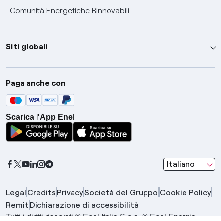
Comunità Energetiche Rinnovabili
Siti globali
Enel Group
Paga anche con
Enel Green Power
Global Trading
Scarica l'App Enel
Global Procurement
Gridspertise
Open Innovability
seleziona una l
Italiano
Legal
Credits
Privacy
Società del Gruppo
Cookie Policy
Remit
Dichiarazione di accessibilità
Tutti i diritti riservati © Enel Italia S.p.a. © Enel Energia