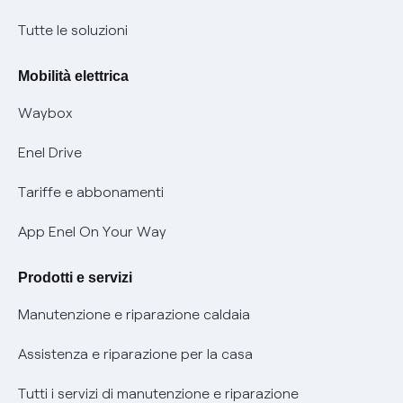
Condizioni generali di contratto prodotti e servizi
Nuove regole europee per la protezione dei dati
Tutte le soluzioni
Rimborsi e resi per prodotti e servizi
Offerte Placet non vulnerabili
Mobilità elettrica
Informativa RAEE
Offerta Tutela Vulnerabilità Gas
Waybox
Informativa Privacy AI
Mobilità Elettrica
Enel Drive
Phishing e truffe online
Tariffe e abbonamenti
Verifica chi ti ha chiamato
App Enel On Your Way
Agevolazione utenti con disabilità per offerte Fibra
Prodotti e servizi
Informativa RAEE
Manutenzione e riparazione caldaia
Assistenza e riparazione per la casa
Tutti i servizi di manutenzione e riparazione