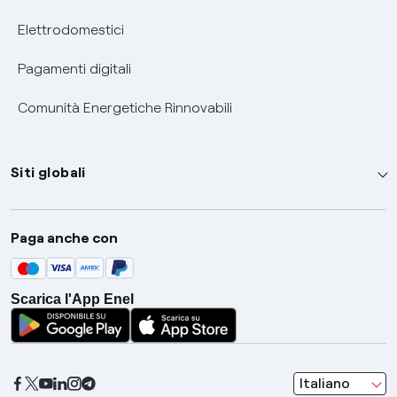
Elettrodomestici
Pagamenti digitali
Comunità Energetiche Rinnovabili
Siti globali
Enel Group
Paga anche con
Enel Green Power
Global Trading
Scarica l'App Enel
Global Procurement
Gridspertise
Open Innovability
seleziona una l
Italiano