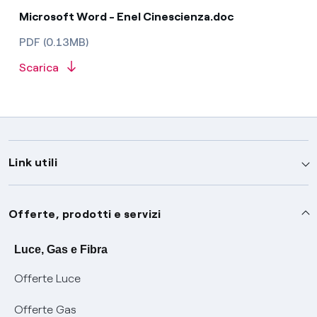
Microsoft Word - Enel Cinescienza.doc
PDF (0.13MB)
Scarica
Link utili
Assistenza
Offerte, prodotti e servizi
Avvisi
Servizi
Luce, Gas e Fibra
Offerte Luce
SOS luce e gas
Servizio di salvaguardia
Collabora con noi
Offerte Gas
Conciliazioni e risoluzione delle controversie