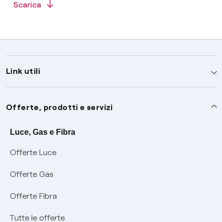
Scarica
Link utili
Assistenza
Offerte, prodotti e servizi
Avvisi
Servizi
Luce, Gas e Fibra
Offerte Luce
SOS luce e gas
Servizio di salvaguardia
Collabora con noi
Offerte Gas
Conciliazioni e risoluzione delle controversie
Servizio default di distribuzione
Sponsorizzazioni
Modulistica e reclami
Offerte Fibra
Negoziazione paritetica
Tutele graduali
Diventa nostro partner
Moduli e documenti
Tutte le offerte
Informazioni Sisma
Documenti Fibra