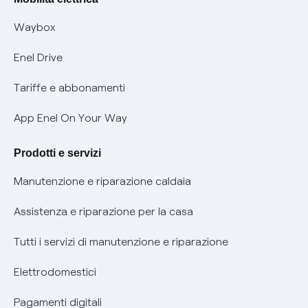
Informativa RAEE
Offerta Tutela Vulnerabilità Gas
Waybox
Informativa Privacy AI
Mobilità Elettrica
Enel Drive
Phishing e truffe online
Tariffe e abbonamenti
Verifica chi ti ha chiamato
App Enel On Your Way
Agevolazione utenti con disabilità per offerte Fibra
Prodotti e servizi
Informativa RAEE
Manutenzione e riparazione caldaia
Assistenza e riparazione per la casa
Tutti i servizi di manutenzione e riparazione
Elettrodomestici
Pagamenti digitali