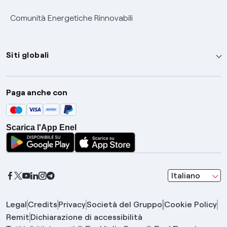
Comunità Energetiche Rinnovabili
Siti globali
Enel Group
Paga anche con
Enel Green Power
Global Trading
Scarica l'App Enel
Global Procurement
Gridspertise
Open Innovability
seleziona una l
Italiano
Legal
Credits
Privacy
Società del Gruppo
Cookie Policy
Remit
Dichiarazione di accessibilità