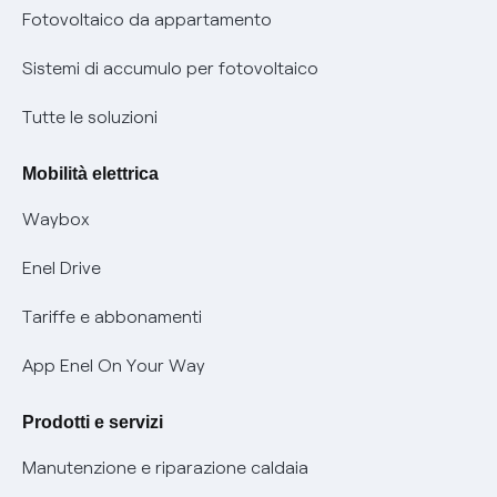
Parental Control – Navigazione sicura
Remit
Fotovoltaico da appartamento
Informazioni precontrattuali prodotti e servizi
Certificazioni
Sistemi di accumulo per fotovoltaico
Condizioni generali di contratto prodotti e servizi
Nuove regole europee per la protezione dei dati
Tutte le soluzioni
Rimborsi e resi per prodotti e servizi
Offerte Placet non vulnerabili
Mobilità elettrica
Informativa RAEE
Offerta Tutela Vulnerabilità Gas
Waybox
Informativa Privacy AI
Mobilità Elettrica
Enel Drive
Phishing e truffe online
Tariffe e abbonamenti
Verifica chi ti ha chiamato
App Enel On Your Way
Agevolazione utenti con disabilità per offerte Fibra
Prodotti e servizi
Informativa RAEE
Manutenzione e riparazione caldaia