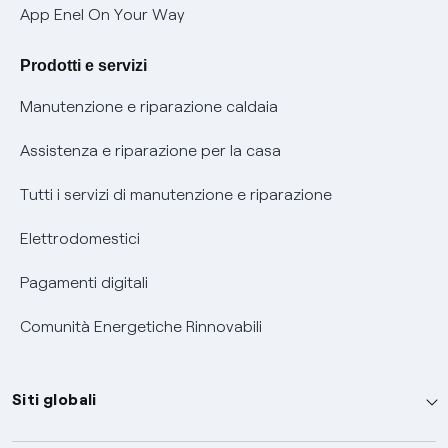
Verifica chi ti ha chiamato
App Enel On Your Way
Agevolazione utenti con disabilità per offerte Fibra
Prodotti e servizi
Informativa RAEE
Manutenzione e riparazione caldaia
Assistenza e riparazione per la casa
Tutti i servizi di manutenzione e riparazione
Elettrodomestici
Pagamenti digitali
Comunità Energetiche Rinnovabili
Siti globali