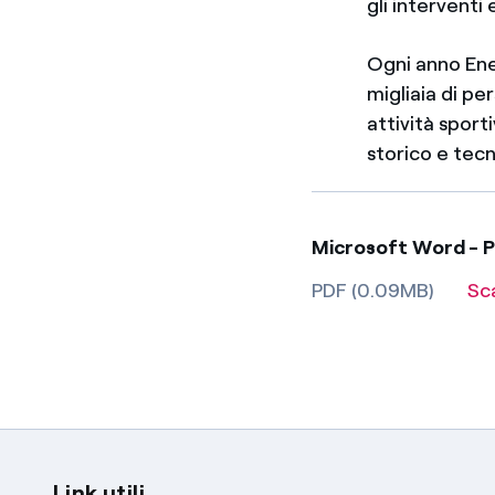
gli interventi 
Ogni anno Enel
migliaia di pe
attività spor
storico e tecn
Microsoft Word - P
PDF (0.09MB)
Sc
Link utili