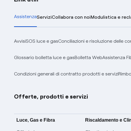
Assistenza
Servizi
Collabora con noi
Modulistica e rec
Avvisi
SOS luce e gas
Conciliazioni e risoluzione delle c
Glossario bolletta luce e gas
Bolletta Web
Assistenza Fi
Condizioni generali di contratto prodotti e servizi
Rimbor
Offerte, prodotti e servizi
Luce, Gas e Fibra
Riscaldamento e Cl