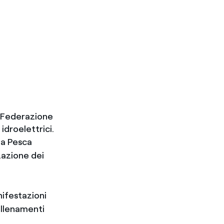
. (Federazione
idroelettrici.
ana Pesca
zazione dei
nifestazioni
 allenamenti