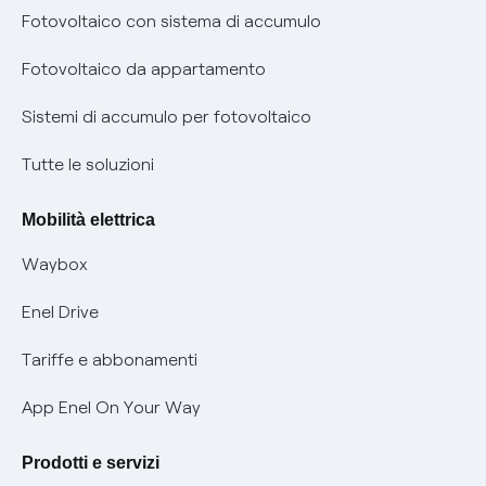
Diritto di ripensamento
prescrizione
Fotovoltaico con sistema di accumulo
Parental Control – Navigazione sicura
Remit
Fotovoltaico da appartamento
Informazioni precontrattuali prodotti e servizi
Certificazioni
Sistemi di accumulo per fotovoltaico
Condizioni generali di contratto prodotti e servizi
Nuove regole europee per la protezione dei dati
Tutte le soluzioni
Rimborsi e resi per prodotti e servizi
Offerte Placet non vulnerabili
Mobilità elettrica
Informativa RAEE
Offerta Tutela Vulnerabilità Gas
Waybox
Informativa Privacy AI
Mobilità Elettrica
Enel Drive
Phishing e truffe online
Tariffe e abbonamenti
Verifica chi ti ha chiamato
App Enel On Your Way
Agevolazione utenti con disabilità per offerte Fibra
Prodotti e servizi