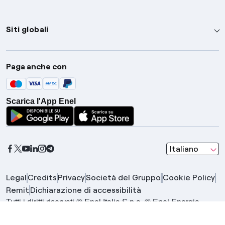
Siti globali
Enel Group
Paga anche con
Enel Green Power
Global Trading
Scarica l'App Enel
Global Procurement
Gridspertise
Open Innovability
seleziona una l
Italiano
Legal
Credits
Privacy
Società del Gruppo
Cookie Policy
Remit
Dichiarazione di accessibilità
Tutti i diritti riservati © Enel Italia S.p.a. © Enel Energia
S.p.a. | Gruppo IVA Enel P.IVA 15844561009