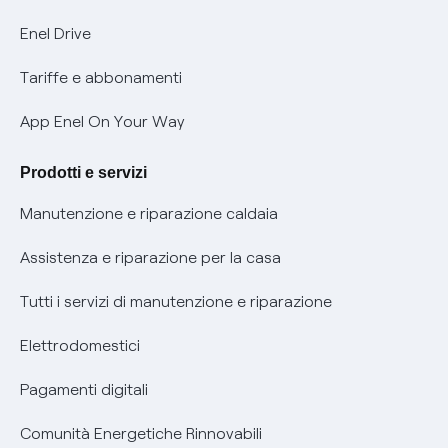
Informativa Privacy AI
Mobilità Elettrica
Enel Drive
Phishing e truffe online
Tariffe e abbonamenti
Verifica chi ti ha chiamato
App Enel On Your Way
Agevolazione utenti con disabilità per offerte Fibra
Prodotti e servizi
Informativa RAEE
Manutenzione e riparazione caldaia
Assistenza e riparazione per la casa
Tutti i servizi di manutenzione e riparazione
Elettrodomestici
Pagamenti digitali
Comunità Energetiche Rinnovabili