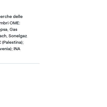
cerche delle
embri OME:
Cepsa, Gas
rach, Sonelgaz
 (Palestina);
venia); INA