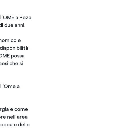
ell’OME a Reza
i due anni.
onomico e
isponibilità
’OME possa
esi che si
ll'Ome a
ergia e come
re nell’area
ropea e delle