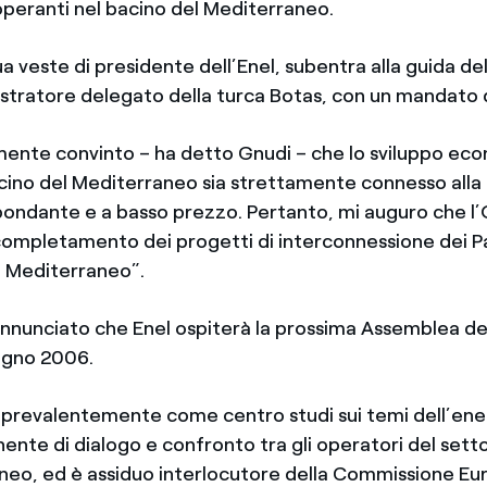
peranti nel bacino del Mediterraneo.
ua veste di presidente dell’Enel, subentra alla guida d
istratore delegato della turca Botas, con un mandato d
nte convinto – ha detto Gnudi – che lo sviluppo ec
acino del Mediterraneo sia strettamente connesso alla d
bondante e a basso prezzo. Pertanto, mi auguro che l
 completamento dei progetti di interconnessione dei Pa
l Mediterraneo”.
nnunciato che Enel ospiterà la prossima Assemblea de
iugno 2006.
prevalentemente come centro studi sui temi dell’en
nte di dialogo e confronto tra gli operatori del setto
neo, ed è assiduo interlocutore della Commissione Eu