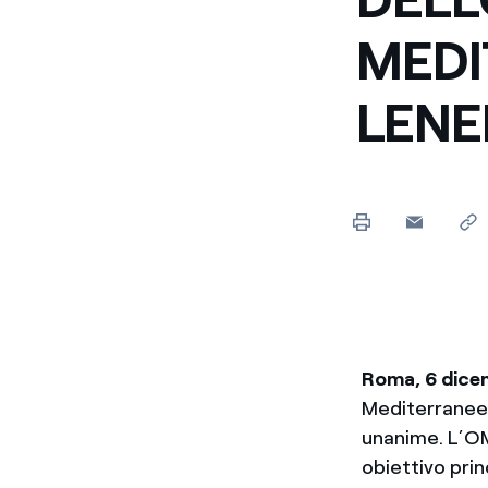
MEDI
LEN
Roma, 6 dice
Mediterraneen
unanime. L’OME
obiettivo pri