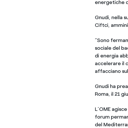
energetiche o
Gnudi, nella s
Ciftci, ammin
“Sono fermame
sociale del b
di energia ab
accelerare il
affacciano su
Gnudi ha prea
Roma, il 21 g
L’OME agisce 
forum permane
del Mediterra