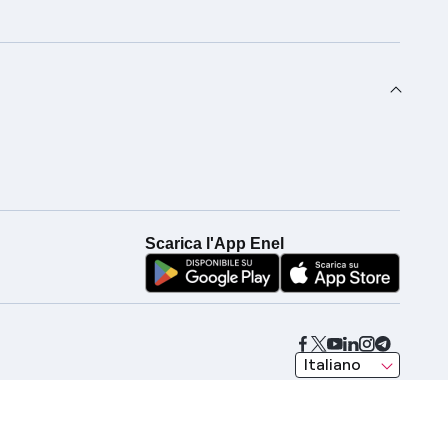
Scarica l'App Enel
seleziona una lingua
Italiano