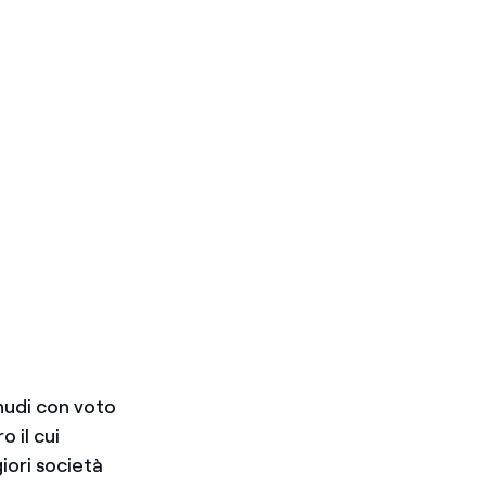
nudi con voto
 il cui
iori società