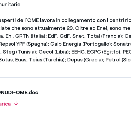
munitarie.
sperti dell’OME lavora in collegamento con i centri ri
iate che sono attualmente 29. Oltre ad Enel, sono m
a, Eni, GRTN (Italia); EdF, GdF, Snet, Total (Francia); 
 Repsol YPF (Spagna); Galp Energia (Portogallo); Sonat
p, Steg (Tunisia); Gecol (Libia); EEHC, EGPC (Egitto); PEC
Botas, Euas, Teias (Turchia); Depas (Grecia); Petrol (Slo
 GNUDI-OME.doc
arica