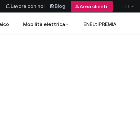
a
Lavora con noi
Blog
Area clienti
IT
aico
Mobilità elettrica
ENELtiPREMIA