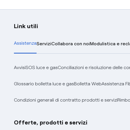
Link utili
Assistenza
Servizi
Collabora con noi
Modulistica e rec
Avvisi
SOS luce e gas
Conciliazioni e risoluzione delle c
Glossario bolletta luce e gas
Bolletta Web
Assistenza Fi
Condizioni generali di contratto prodotti e servizi
Rimbor
Offerte, prodotti e servizi