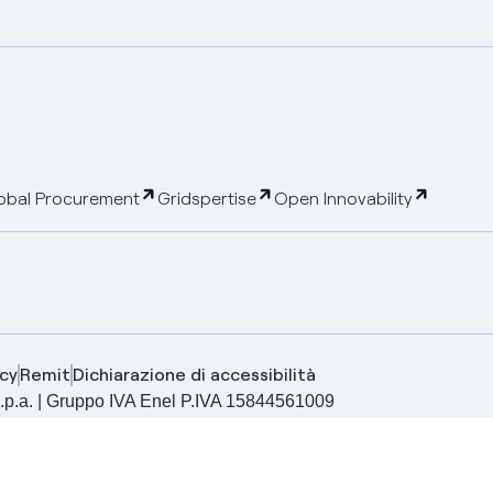
obal Procurement
Gridspertise
Open Innovability
cy
Remit
Dichiarazione di accessibilità
ia S.p.a. | Gruppo IVA Enel P.IVA 15844561009