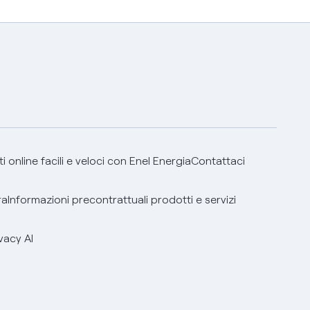
 online facili e veloci con Enel Energia
Contattaci
ra
Informazioni precontrattuali prodotti e servizi
vacy AI