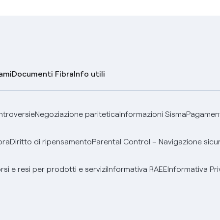
lami
Documenti Fibra
Info utili
ontroversie
Negoziazione paritetica
Informazioni Sisma
Pagamenti
bra
Diritto di ripensamento
Parental Control – Navigazione sicu
si e resi per prodotti e servizi
Informativa RAEE
Informativa Pri