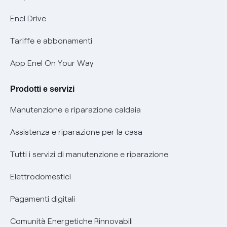
Informativa Privacy AI
Mobilità Elettrica
Enel Drive
Phishing e truffe online
Tariffe e abbonamenti
Verifica chi ti ha chiamato
App Enel On Your Way
Agevolazione utenti con disabilità per offerte Fibra
Prodotti e servizi
Informativa RAEE
Manutenzione e riparazione caldaia
Assistenza e riparazione per la casa
Tutti i servizi di manutenzione e riparazione
Elettrodomestici
Pagamenti digitali
Comunità Energetiche Rinnovabili