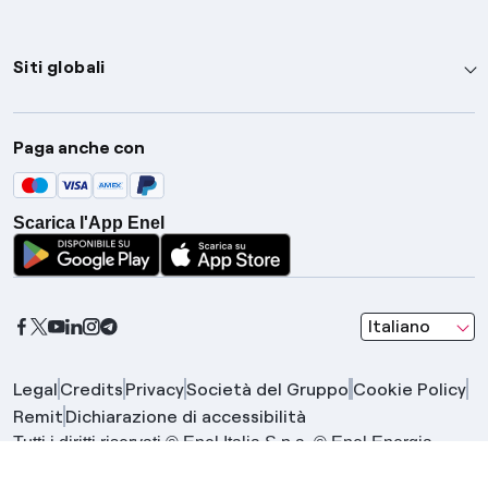
Siti globali
Enel Group
Paga anche con
Enel Green Power
Global Trading
Scarica l'App Enel
Global Procurement
Gridspertise
Open Innovability
seleziona una l
Italiano
Legal
Credits
Privacy
Società del Gruppo
Cookie Policy
Remit
Dichiarazione di accessibilità
Tutti i diritti riservati © Enel Italia S.p.a. © Enel Energia
S.p.a. | Gruppo IVA Enel P.IVA 15844561009