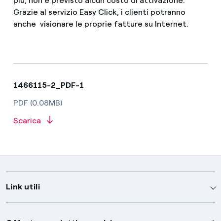
più, non è previsto alcun costo di attivazione.
Grazie al servizio Easy Click, i clienti potranno
anche visionare le proprie fatture su Internet.
1466115-2_PDF-1
PDF (0.08MB)
Scarica
Link utili
Assistenza