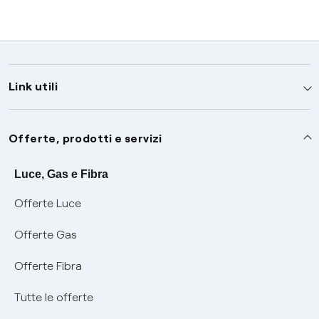
Link utili
Assistenza
Offerte, prodotti e servizi
Avvisi
Servizi
Luce, Gas e Fibra
Offerte Luce
SOS luce e gas
Servizio di salvaguardia
Collabora con noi
Offerte Gas
Conciliazioni e risoluzione delle controversie
Servizio default di distribuzione
Sponsorizzazioni
Modulistica e reclami
Offerte Fibra
Negoziazione paritetica
Tutele graduali
Diventa nostro partner
Moduli e documenti
Tutte le offerte
Informazioni Sisma
Documenti Fibra
FUI