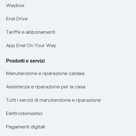
Informativa RAEE
Offerta Tutela Vulnerabilità Gas
Waybox
Informativa Privacy AI
Mobilità Elettrica
Enel Drive
Phishing e truffe online
Tariffe e abbonamenti
Verifica chi ti ha chiamato
App Enel On Your Way
Agevolazione utenti con disabilità per offerte Fibra
Prodotti e servizi
Informativa RAEE
Manutenzione e riparazione caldaia
Assistenza e riparazione per la casa
Tutti i servizi di manutenzione e riparazione
Elettrodomestici
Pagamenti digitali