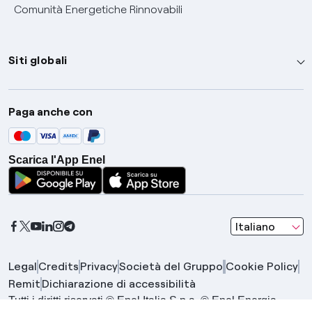
Comunità Energetiche Rinnovabili
Siti globali
Enel Group
Paga anche con
Enel Green Power
Global Trading
Scarica l'App Enel
Global Procurement
Gridspertise
Open Innovability
seleziona una l
Italiano
Legal
Credits
Privacy
Società del Gruppo
Cookie Policy
Remit
Dichiarazione di accessibilità
Tutti i diritti riservati © Enel Italia S.p.a. © Enel Energia