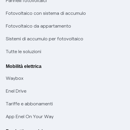
Pannelli fotovoltaici
Bollette energia elettrica e gas: cambiano i tempi di
Diritto di ripensamento
prescrizione
Fotovoltaico con sistema di accumulo
Parental Control – Navigazione sicura
Remit
Fotovoltaico da appartamento
Informazioni precontrattuali prodotti e servizi
Certificazioni
Sistemi di accumulo per fotovoltaico
Condizioni generali di contratto prodotti e servizi
Nuove regole europee per la protezione dei dati
Tutte le soluzioni
Rimborsi e resi per prodotti e servizi
Offerte Placet non vulnerabili
Mobilità elettrica
Informativa RAEE
Offerta Tutela Vulnerabilità Gas
Waybox
Informativa Privacy AI
Mobilità Elettrica
Enel Drive
Phishing e truffe online
Tariffe e abbonamenti
Verifica chi ti ha chiamato
App Enel On Your Way
Agevolazione utenti con disabilità per offerte Fibra