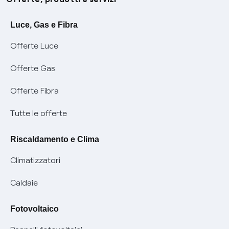
Avvisi
Servizi
Luce, Gas e Fibra
Offerte Luce
SOS luce e gas
Servizio di salvaguardia
Collabora con noi
Offerte Gas
Conciliazioni e risoluzione delle controversie
Servizio default di distribuzione
Sponsorizzazioni
Modulistica e reclami
Offerte Fibra
Negoziazione paritetica
Tutele graduali
Diventa nostro partner
Moduli e documenti
Tutte le offerte
Informazioni Sisma
Documenti Fibra
FUI
Modulistica reclami
Pagamenti online facili e veloci con Enel Energia
Riscaldamento e Clima
Trasparenza Tariffaria Fibra
Info utili
Contattaci
Climatizzatori
Trasparenza Tecnica Fibra
Piano salva Black out (PESSE)
Glossario bolletta luce e gas
Caldaie
Mix combustibili
Bolletta Web
Fotovoltaico
Evoluzione mercati al dettaglio
Assistenza Fibra