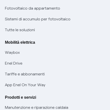
Parental Control – Navigazione sicura
Remit
Fotovoltaico da appartamento
Informazioni precontrattuali prodotti e servizi
Certificazioni
Sistemi di accumulo per fotovoltaico
Condizioni generali di contratto prodotti e servizi
Nuove regole europee per la protezione dei dati
Tutte le soluzioni
Rimborsi e resi per prodotti e servizi
Offerte Placet non vulnerabili
Mobilità elettrica
Informativa RAEE
Offerta Tutela Vulnerabilità Gas
Waybox
Informativa Privacy AI
Mobilità Elettrica
Enel Drive
Phishing e truffe online
Tariffe e abbonamenti
Verifica chi ti ha chiamato
App Enel On Your Way
Agevolazione utenti con disabilità per offerte Fibra
Prodotti e servizi
Informativa RAEE
Manutenzione e riparazione caldaia