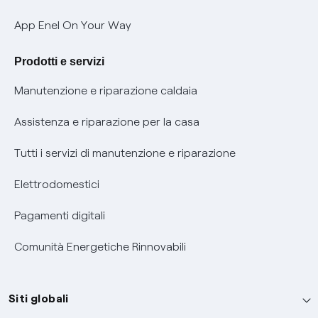
Verifica chi ti ha chiamato
App Enel On Your Way
Agevolazione utenti con disabilità per offerte Fibra
Prodotti e servizi
Informativa RAEE
Manutenzione e riparazione caldaia
Assistenza e riparazione per la casa
Tutti i servizi di manutenzione e riparazione
Elettrodomestici
Pagamenti digitali
Comunità Energetiche Rinnovabili
Siti globali