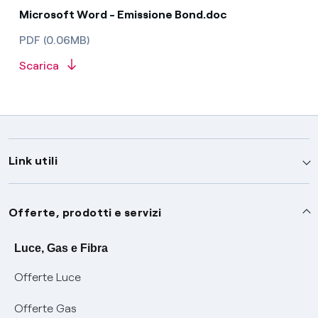
Microsoft Word - Emissione Bond.doc
PDF (0.06MB)
Scarica
Link utili
Assistenza
Offerte, prodotti e servizi
Avvisi
Servizi
Luce, Gas e Fibra
Offerte Luce
SOS luce e gas
Servizio di salvaguardia
Collabora con noi
Offerte Gas
Conciliazioni e risoluzione delle controversie