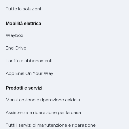
Condizioni generali di contratto prodotti e servizi
Nuove regole europee per la protezione dei dati
Tutte le soluzioni
Rimborsi e resi per prodotti e servizi
Offerte Placet non vulnerabili
Mobilità elettrica
Informativa RAEE
Offerta Tutela Vulnerabilità Gas
Waybox
Informativa Privacy AI
Mobilità Elettrica
Enel Drive
Phishing e truffe online
Tariffe e abbonamenti
Verifica chi ti ha chiamato
App Enel On Your Way
Agevolazione utenti con disabilità per offerte Fibra
Prodotti e servizi
Informativa RAEE
Manutenzione e riparazione caldaia
Assistenza e riparazione per la casa
Tutti i servizi di manutenzione e riparazione