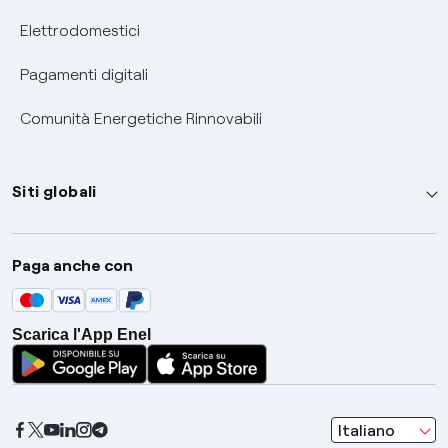
Elettrodomestici
Pagamenti digitali
Comunità Energetiche Rinnovabili
Siti globali
Enel Group
Paga anche con
Enel Green Power
Global Trading
Scarica l'App Enel
Global Procurement
Gridspertise
Open Innovability
seleziona una l
Italiano