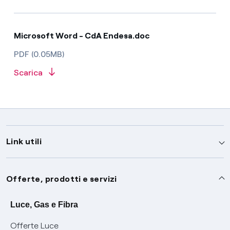
Microsoft Word - CdA Endesa.doc
PDF (0.05MB)
Scarica
Link utili
Assistenza
Offerte, prodotti e servizi
Avvisi
Servizi
Luce, Gas e Fibra
Offerte Luce
SOS luce e gas