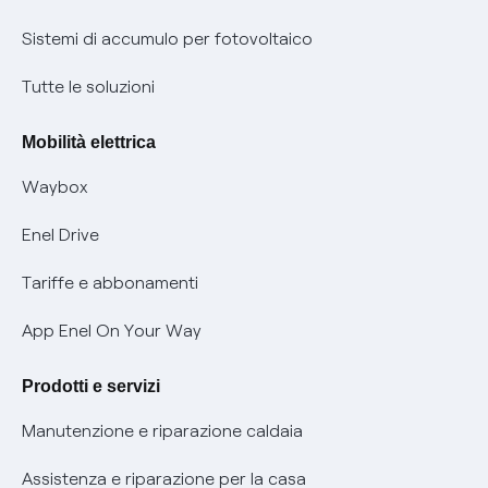
Informazioni precontrattuali prodotti e servizi
Certificazioni
Sistemi di accumulo per fotovoltaico
Condizioni generali di contratto prodotti e servizi
Nuove regole europee per la protezione dei dati
Tutte le soluzioni
Rimborsi e resi per prodotti e servizi
Offerte Placet non vulnerabili
Mobilità elettrica
Informativa RAEE
Offerta Tutela Vulnerabilità Gas
Waybox
Informativa Privacy AI
Mobilità Elettrica
Enel Drive
Phishing e truffe online
Tariffe e abbonamenti
Verifica chi ti ha chiamato
App Enel On Your Way
Agevolazione utenti con disabilità per offerte Fibra
Prodotti e servizi
Informativa RAEE
Manutenzione e riparazione caldaia
Assistenza e riparazione per la casa