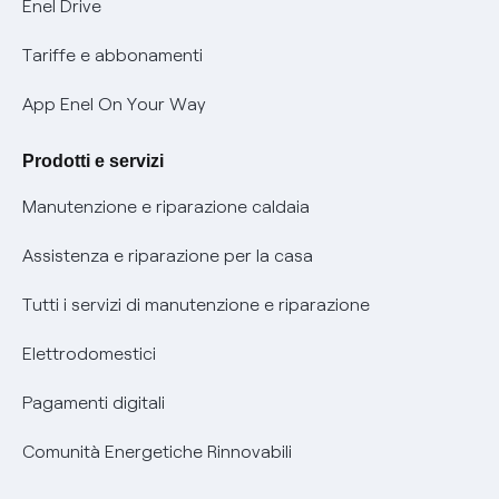
Mobilità Elettrica
Enel Drive
Phishing e truffe online
Tariffe e abbonamenti
Verifica chi ti ha chiamato
App Enel On Your Way
Agevolazione utenti con disabilità per offerte Fibra
Prodotti e servizi
Informativa RAEE
Manutenzione e riparazione caldaia
Assistenza e riparazione per la casa
Tutti i servizi di manutenzione e riparazione
Elettrodomestici
Pagamenti digitali
Comunità Energetiche Rinnovabili