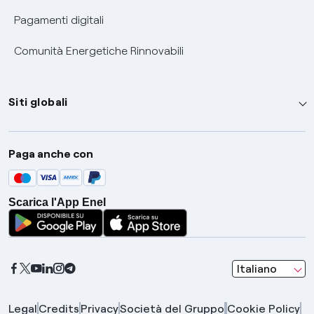
Pagamenti digitali
Comunità Energetiche Rinnovabili
Siti globali
Enel Group
Paga anche con
Enel Green Power
Global Trading
Scarica l'App Enel
Global Procurement
Gridspertise
Open Innovability
seleziona una l
Italiano
Legal
Credits
Privacy
Società del Gruppo
Cookie Policy