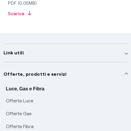
PDF (0.05MB)
Scarica
Link utili
Assistenza
Offerte, prodotti e servizi
Avvisi
Servizi
Luce, Gas e Fibra
Offerte Luce
SOS luce e gas
Servizio di salvaguardia
Collabora con noi
Offerte Gas
Conciliazioni e risoluzione delle controversie
Servizio default di distribuzione
Sponsorizzazioni
Modulistica e reclami
Offerte Fibra
Negoziazione paritetica