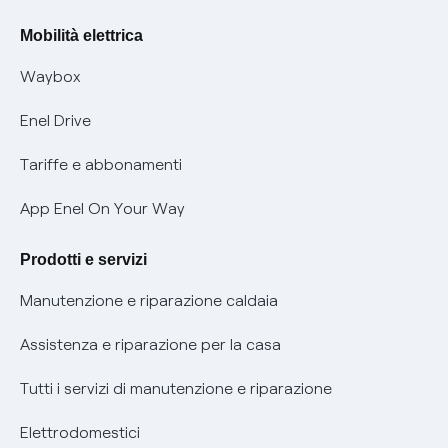
Rimborsi e resi per prodotti e servizi
Offerte Placet non vulnerabili
Mobilità elettrica
Informativa RAEE
Offerta Tutela Vulnerabilità Gas
Waybox
Informativa Privacy AI
Mobilità Elettrica
Enel Drive
Phishing e truffe online
Tariffe e abbonamenti
Verifica chi ti ha chiamato
App Enel On Your Way
Agevolazione utenti con disabilità per offerte Fibra
Prodotti e servizi
Informativa RAEE
Manutenzione e riparazione caldaia
Assistenza e riparazione per la casa
Tutti i servizi di manutenzione e riparazione
Elettrodomestici