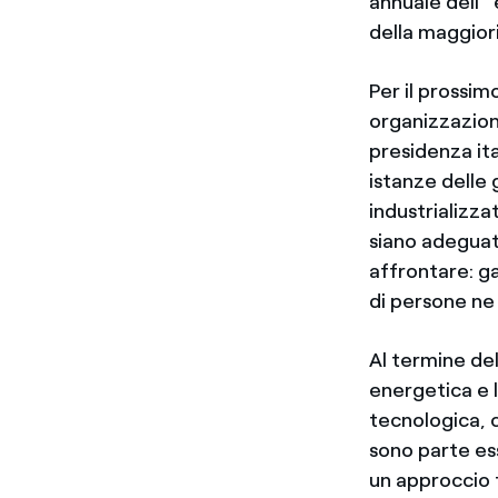
annuale dell’”
della maggior
Per il prossi
organizzazione
presidenza ita
istanze delle 
industrializza
siano adeguat
affrontare: ga
di persone ne 
Al termine del
energetica e l
tecnologica, c
sono parte ess
un approccio 