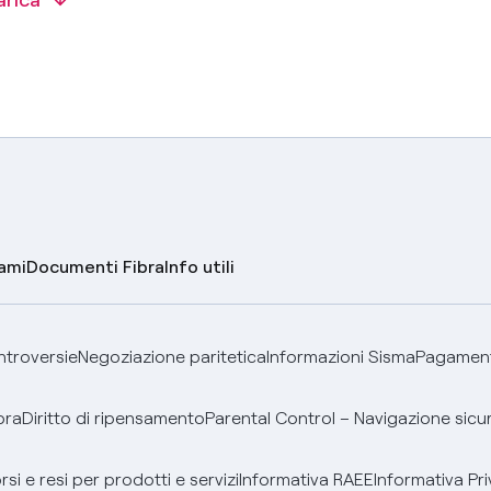
lami
Documenti Fibra
Info utili
ontroversie
Negoziazione paritetica
Informazioni Sisma
Pagamenti
bra
Diritto di ripensamento
Parental Control – Navigazione sicu
si e resi per prodotti e servizi
Informativa RAEE
Informativa Pri