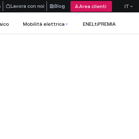
a
Lavora con noi
Blog
Area clienti
IT
aico
Mobilità elettrica
ENELtiPREMIA