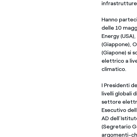
infrastruttur
Hanno parteci
delle 10 magg
Energy (USA), 
(Giappone), O
(Giapone) si s
elettrico a li
climatico.
I Presidenti d
livelli global
settore elett
Esecutivo del
AD dell’Istitu
(Segretario G
argomenti-chia