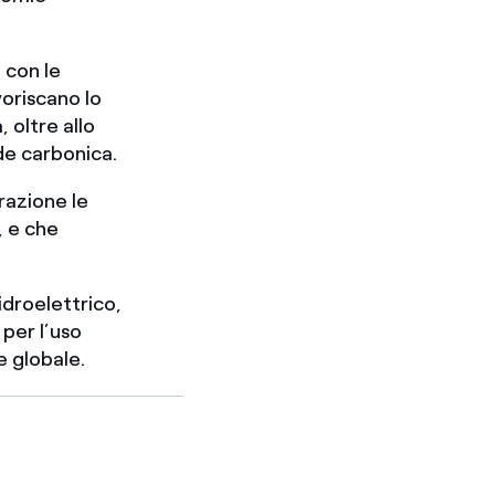
 con le
voriscano lo
 oltre allo
de carbonica.
razione le
, e che
idroelettrico,
 per l’uso
e globale.