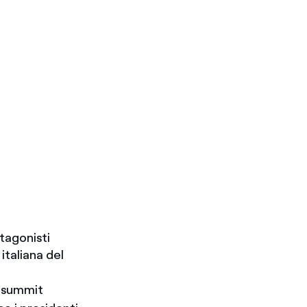
otagonisti
italiana del
l summit