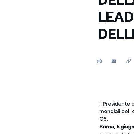
LEAD
DELL
Il Presidente 
mondiali dell’
G8.
Roma, 5 giug