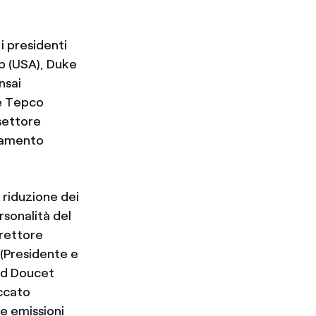
i presidenti
p (USA), Duke
nsai
 e Tepco
 settore
biamento
a riduzione dei
rsonalità del
irettore
 (Presidente e
ald Doucet
occato
le emissioni