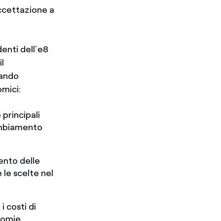
accettazione a
denti dell’e8
l
iando
omici:
principali
cambiamento
mento delle
 le scelte nel
i costi di
onomie