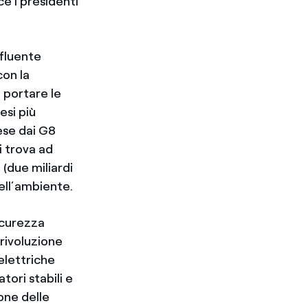
ce i presidenti
.
nfluente
con la
 portare le
esi più
ese dai G8
i trova ad
(due miliardi
dell’ambiente.
sicurezza
 rivoluzione
elettriche
ori stabili e
one delle