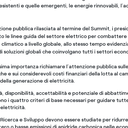
 esistenti e quelle emergenti, le energie rinnovabili, l’
zione pubblica rilasciata al termine del Summit, i presi
o le linee guida del settore elettrico per combattere i
limatico a livello globale, allo stesso tempo evidenz
i soluzioni globali che coinvolgano tutti i settori econ
sima importanza richiamare l’attenzione pubblica sulle 
che e sui considerevoli costi finanziari della lotta al 
della generazione di elettricità.
tà, disponibilità, accettabilità e potenziale di abbatti
no i quattro criteri di base necessari per guidare tutte
elettricità.
i Ricerca e Sviluppo devono essere studiate per ridurre 
 zero o basse emissioni di anidride carbonica nelle ec