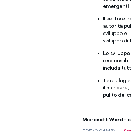
emergenti, n
Il settore d
autorità pub
sviluppo e 
sviluppo di
Lo sviluppo
responsabil
includa tutt
Tecnologie 
il nucleare,
pulito del 
Microsoft Word - e
PDF (0.06MB)
Sc