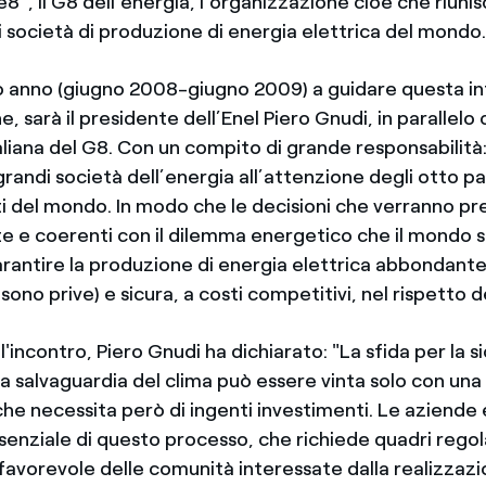
e8“, il G8 dell’energia, l’organizzazione cioè che riunis
i società di produzione di energia elettrica del mondo
mo anno (giugno 2008-giugno 2009) a guidare questa i
, sarà il presidente dell’Enel Piero Gnudi, in parallelo 
liana del G8. Con un compito di grande responsabilità:
grandi società dell’energia all’attenzione degli otto pa
ti del mondo. In modo che le decisioni che verranno pr
e e coerenti con il dilemma energetico che il mondo s
rantire la produzione di energia elettrica abbondante 
sono prive) e sicura, a costi competitivi, nel rispetto 
l'incontro, Piero Gnudi ha dichiarato: "La sfida per la 
a salvaguardia del clima può essere vinta solo con una
he necessita però di ingenti investimenti. Le aziende 
enziale di questo processo, che richiede quadri regolat
favorevole delle comunità interessate dalla realizzazi