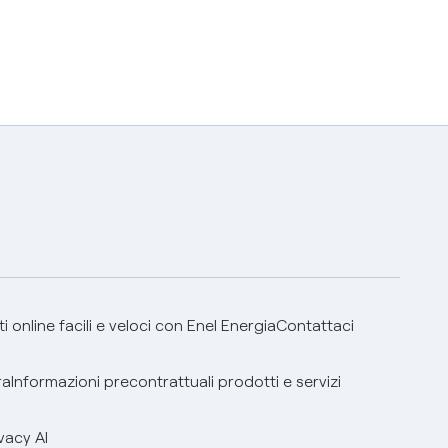
 online facili e veloci con Enel Energia
Contattaci
ra
Informazioni precontrattuali prodotti e servizi
vacy AI