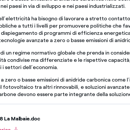
ei paesi in via di sviluppo e nei paesi industrializzati.
ell’elettricità ha bisogno di lavorare a stretto contatto
bliche a tutti i livelli per promuovere politiche che fa
il dispiegamento di programmi di efficienza energetica,
 tecnologie avanzate a zero o basse emissioni di anidri
 di un regime normativo globale che prenda in conside
ità condivise ma differenziate e le rispettive capacità
i i settori dell’economia.
a zero o basse emissioni di anidride carbonica come l’
 il fotovoltaico tra altri rinnovabili, e soluzioni avanzate
carbone devono essere parte integrante della soluzion
8 La Malbaie.doc
arica