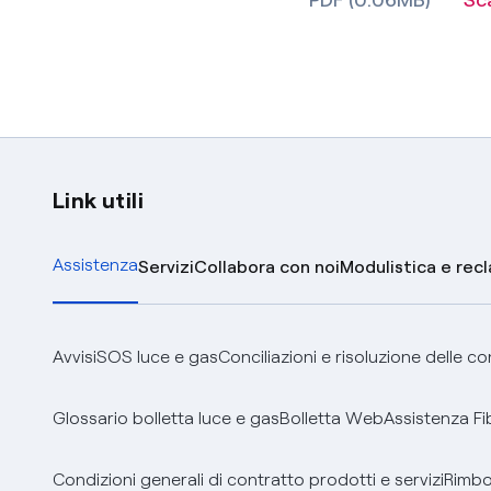
Link utili
Assistenza
Servizi
Collabora con noi
Modulistica e rec
Avvisi
SOS luce e gas
Conciliazioni e risoluzione delle c
Glossario bolletta luce e gas
Bolletta Web
Assistenza Fi
Condizioni generali di contratto prodotti e servizi
Rimbor