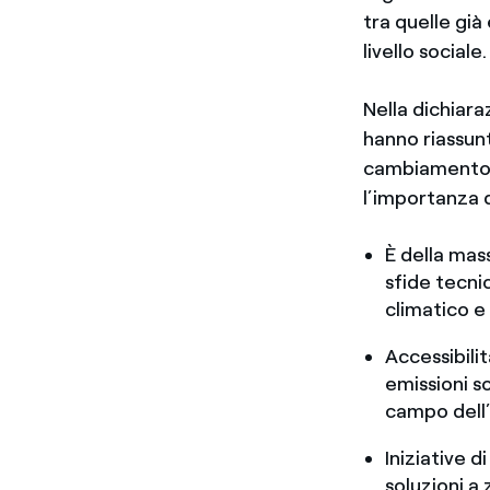
tra quelle già
livello sociale.
Nella dichiara
hanno riassunt
cambiamento c
l’importanza d
È della mas
sfide tecni
climatico e 
Accessibili
emissioni so
campo dell’
Iniziative d
soluzioni a