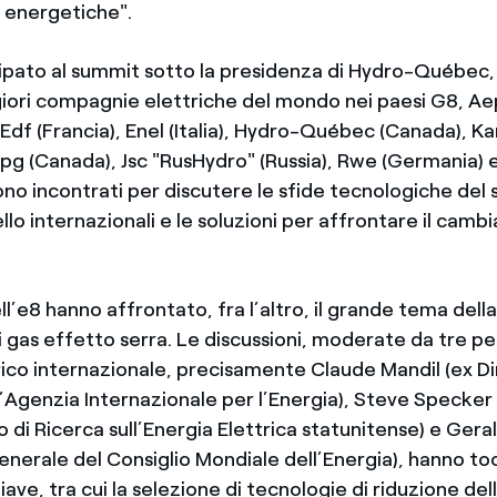
e energetiche".
pato al summit sotto la presidenza di Hydro-Québec, 
iori compagnie elettriche del mondo nei paesi G8, Ae
Edf (Francia), Enel (Italia), Hydro-Québec (Canada), Ka
pg (Canada), Jsc "RusHydro" (Russia), Rwe (Germania)
ono incontrati per discutere le sfide tecnologiche del
vello internazionali e le soluzioni per affrontare il cam
ell’e8 hanno affrontato, fra l’altro, il grande tema dell
i di gas effetto serra. Le discussioni, moderate da tre pe
rico internazionale, precisamente Claude Mandil (ex D
l’Agenzia Internazionale per l’Energia), Steve Specker
to di Ricerca sull’Energia Elettrica statunitense) e Ger
enerale del Consiglio Mondiale dell’Energia), hanno t
ve, tra cui la selezione di tecnologie di riduzione del