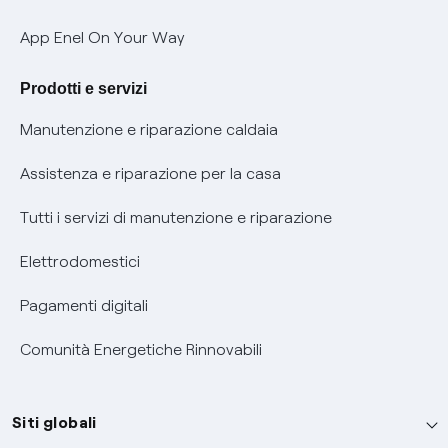
Verifica chi ti ha chiamato
App Enel On Your Way
Agevolazione utenti con disabilità per offerte Fibra
Prodotti e servizi
Informativa RAEE
Manutenzione e riparazione caldaia
Assistenza e riparazione per la casa
Tutti i servizi di manutenzione e riparazione
Elettrodomestici
Pagamenti digitali
Comunità Energetiche Rinnovabili
Siti globali