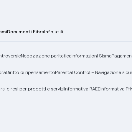
lami
Documenti Fibra
Info utili
ontroversie
Negoziazione paritetica
Informazioni Sisma
Pagamenti
bra
Diritto di ripensamento
Parental Control – Navigazione sicu
si e resi per prodotti e servizi
Informativa RAEE
Informativa Pri