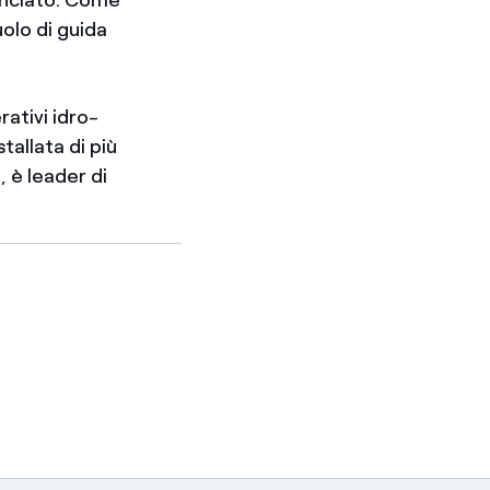
olo di guida
ativi idro-
tallata di più
 è leader di