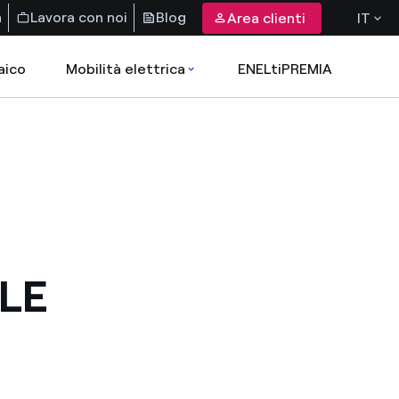
a
Lavora con noi
Blog
Area clienti
IT
aico
Mobilità elettrica
ENELtiPREMIA
ALE