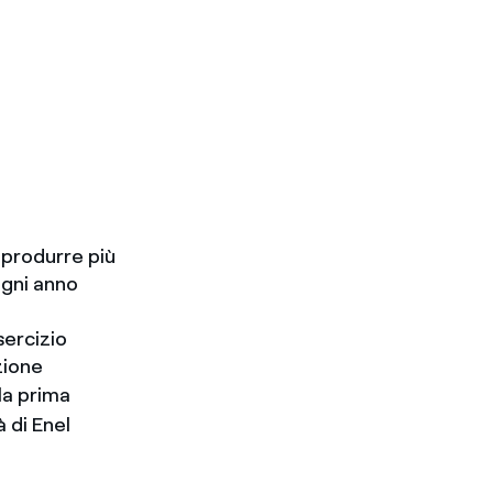
 produrre più
ogni anno
sercizio
zione
la prima
à di Enel