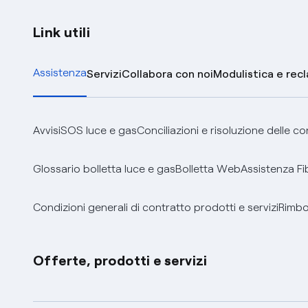
Link utili
Assistenza
Servizi
Collabora con noi
Modulistica e rec
Avvisi
SOS luce e gas
Conciliazioni e risoluzione delle c
Glossario bolletta luce e gas
Bolletta Web
Assistenza Fi
Condizioni generali di contratto prodotti e servizi
Rimbor
Offerte, prodotti e servizi