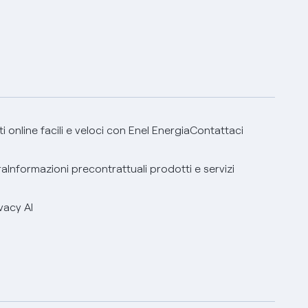
 online facili e veloci con Enel Energia
Contattaci
ra
Informazioni precontrattuali prodotti e servizi
vacy AI