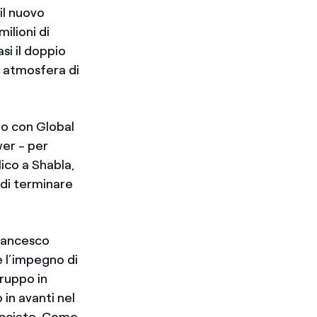
il nuovo
ilioni di
si il doppio
n atmosfera di
do con Global
er - per
ico a Shabla,
 di terminare
Francesco
 l’impegno di
Gruppo in
in avanti nel
lanciato. Come