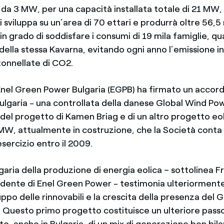
da 3 MW, per una capacità installata totale di 21 MW, 
i sviluppa su un’area di 70 ettari e produrrà oltre 56,5 m
in grado di soddisfare i consumi di 19 mila famiglie, qua
 della stessa Kavarna, evitando ogni anno l’emissione i
tonnellate di CO2.
Enel Green Power Bulgaria (EGPB) ha firmato un accor
lgaria - una controllata della danese Global Wind Pow
 del progetto di Kamen Briag e di un altro progetto eol
MW, attualmente in costruzione, che la Società conta
sercizio entro il 2009.
lgaria della produzione di energia eolica – sottolinea 
idente di Enel Green Power - testimonia ulteriormente
luppo delle rinnovabili e la crescita della presenza del 
 Questo primo progetto costituisce un ulteriore passo 
o, anche in Bulgaria, di un mix di generazione ben bi