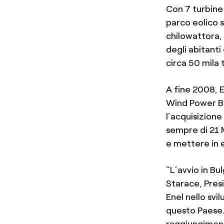
Con 7 turbine 
parco eolico s
chilowattora, 
degli abitanti
circa 50 mila 
A fine 2008, 
Wind Power Bu
l’acquisizione
sempre di 21 
e mettere in e
“L’avvio in Bu
Starace, Pres
Enel nello svi
questo Paese.
raggiungiment