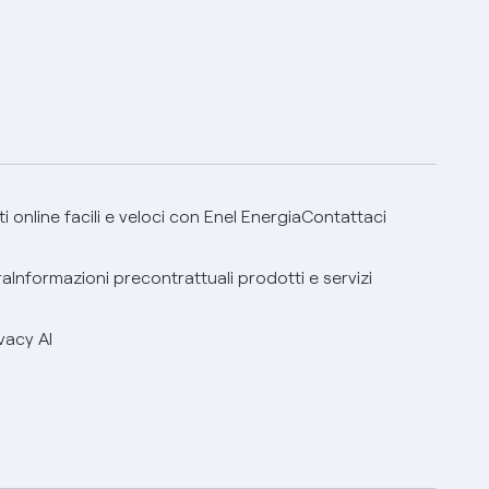
 online facili e veloci con Enel Energia
Contattaci
ra
Informazioni precontrattuali prodotti e servizi
vacy AI