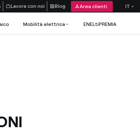
a
Lavora con noi
Blog
Area clienti
IT
aico
Mobilità elettrica
ENELtiPREMIA
ONI