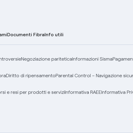
lami
Documenti Fibra
Info utili
ontroversie
Negoziazione paritetica
Informazioni Sisma
Pagamenti
bra
Diritto di ripensamento
Parental Control – Navigazione sicu
si e resi per prodotti e servizi
Informativa RAEE
Informativa Pri