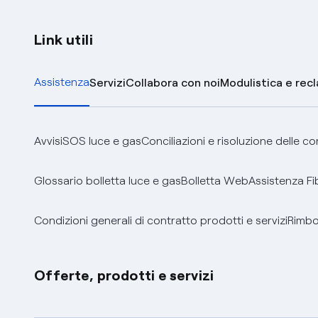
Link utili
Assistenza
Servizi
Collabora con noi
Modulistica e rec
Avvisi
SOS luce e gas
Conciliazioni e risoluzione delle c
Glossario bolletta luce e gas
Bolletta Web
Assistenza Fi
Condizioni generali di contratto prodotti e servizi
Rimbor
Offerte, prodotti e servizi