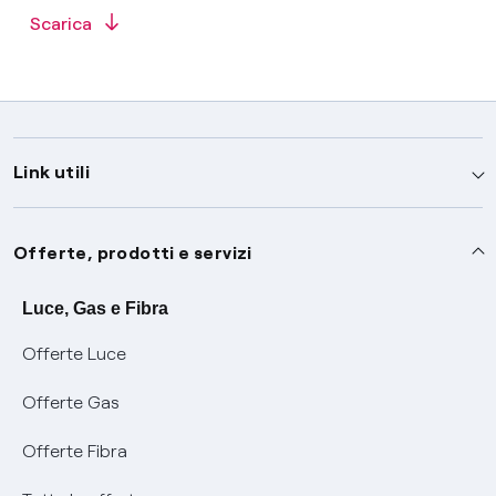
Scarica
Link utili
Assistenza
Offerte, prodotti e servizi
Avvisi
Servizi
Luce, Gas e Fibra
Offerte Luce
SOS luce e gas
Servizio di salvaguardia
Collabora con noi
Offerte Gas
Conciliazioni e risoluzione delle controversie
Servizio default di distribuzione
Sponsorizzazioni
Modulistica e reclami
Offerte Fibra
Negoziazione paritetica
Tutele graduali
Diventa nostro partner