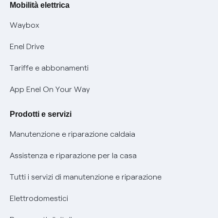
Offerte Placet non vulnerabili
Mobilità elettrica
Informativa RAEE
Offerta Tutela Vulnerabilità Gas
Waybox
Informativa Privacy AI
Mobilità Elettrica
Enel Drive
Phishing e truffe online
Tariffe e abbonamenti
Verifica chi ti ha chiamato
App Enel On Your Way
Agevolazione utenti con disabilità per offerte Fibra
Prodotti e servizi
Informativa RAEE
Manutenzione e riparazione caldaia
Assistenza e riparazione per la casa
Tutti i servizi di manutenzione e riparazione
Elettrodomestici