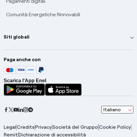
Pagamenti digitali
Comunità Energetiche Rinnovabili
Siti globali
Enel Group
Paga anche con
Enel Green Power
Global Trading
Scarica l'App Enel
Global Procurement
Gridspertise
Open Innovability
seleziona una l
Italiano
Legal
Credits
Privacy
Società del Gruppo
Cookie Policy
Remit
Dichiarazione di accessibilità