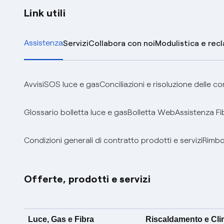
Link utili
Assistenza
Servizi
Collabora con noi
Modulistica e rec
Avvisi
SOS luce e gas
Conciliazioni e risoluzione delle c
Glossario bolletta luce e gas
Bolletta Web
Assistenza Fi
Condizioni generali di contratto prodotti e servizi
Rimbor
Offerte, prodotti e servizi
Luce, Gas e Fibra
Riscaldamento e Cl