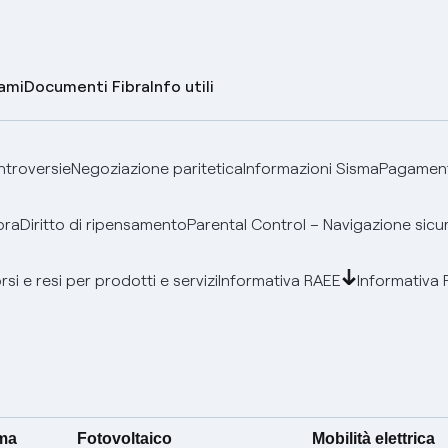
lami
Documenti Fibra
Info utili
ontroversie
Negoziazione paritetica
Informazioni Sisma
Pagamenti
bra
Diritto di ripensamento
Parental Control – Navigazione sicu
si e resi per prodotti e servizi
Informativa RAEE
Informativa 
ima
Fotovoltaico
Mobilità elettrica