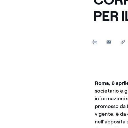
PER I
Roma, 6 april
societario e g
informazioni s
promosso da Bo
vigente, è da 
nell’apposita 