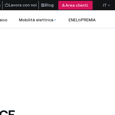
a
Lavora con noi
Blog
Area clienti
IT
aico
Mobilità elettrica
ENELtiPREMIA
CE