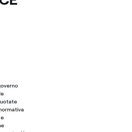
 governo
le
 quotate
a normativa
 e
ne