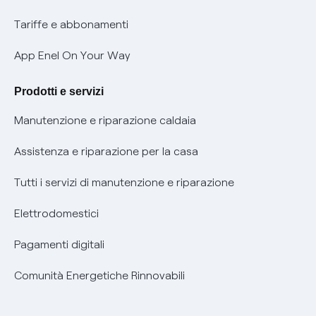
Phishing e truffe online
Tariffe e abbonamenti
Verifica chi ti ha chiamato
App Enel On Your Way
Agevolazione utenti con disabilità per offerte Fibra
Prodotti e servizi
Informativa RAEE
Manutenzione e riparazione caldaia
Assistenza e riparazione per la casa
Tutti i servizi di manutenzione e riparazione
Elettrodomestici
Pagamenti digitali
Comunità Energetiche Rinnovabili