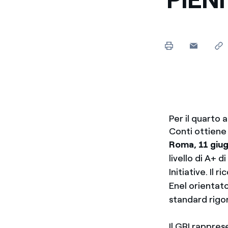
Per il quarto
Conti ottiene 
Roma, 11 giu
livello di A+ 
Initiative. Il
Enel orientat
standard rigor
Il GRI rappres