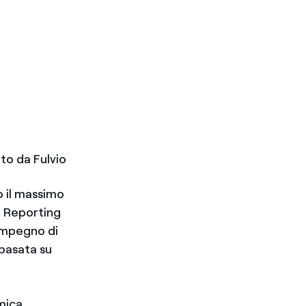
to da Fulvio
e
to il massimo
al Reporting
’impegno di
 basata su
mica,