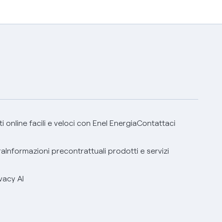
 online facili e veloci con Enel Energia
Contattaci
ra
Informazioni precontrattuali prodotti e servizi
vacy AI