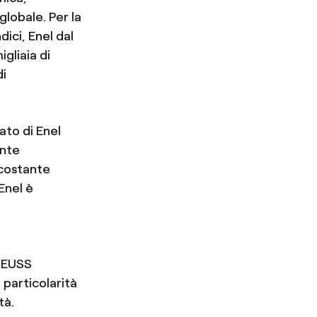
globale. Per la
dici, Enel dal
gliaia di
di
ato di Enel
ente
 costante
Enel è
i EUSS
 particolarità
tà.