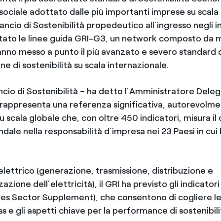
ociale adottato dalle più importanti imprese su scala 
lancio di Sostenibilità propedeutico all’ingresso negli in
ato le linee guida GRI-G3, un network composto da mi
anno messo a punto il più avanzato e severo standard 
e di sostenibilità su scala internazionale.
ancio di Sostenibilità – ha detto l’Amministratore Deleg
- rappresenta una referenza significativa, autorevolm
u scala globale che, con oltre 450 indicatori, misura il
ale nella responsabilità d’impresa nei 23 Paesi in cui 
 elettrico (generazione, trasmissione, distribuzione e
zione dell’elettricità), il GRI ha previsto gli indicator
ities Sector Supplement), che consentono di cogliere le
ss e gli aspetti chiave per la performance di sostenibili