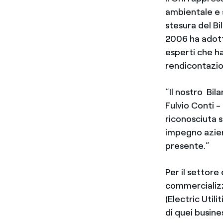
ambientale e s
stesura del Bi
2006 ha adott
esperti che h
rendicontazion
“Il nostro Bil
Fulvio Conti 
riconosciuta s
impegno aziend
presente.”
Per il settore
commercializza
(Electric Util
di quei busine