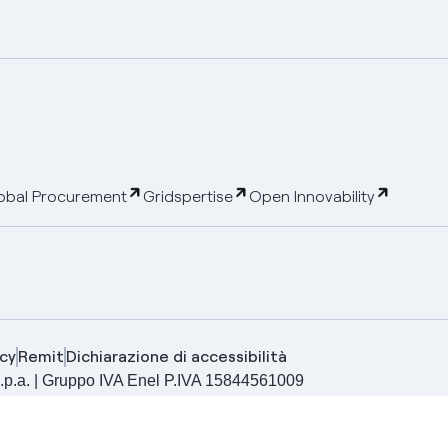
obal Procurement
Gridspertise
Open Innovability
cy
Remit
Dichiarazione di accessibilità
ia S.p.a. | Gruppo IVA Enel P.IVA 15844561009