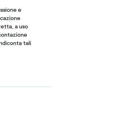
ussione e
nicazione
retta, a uso
icontazione
ndiconta tali