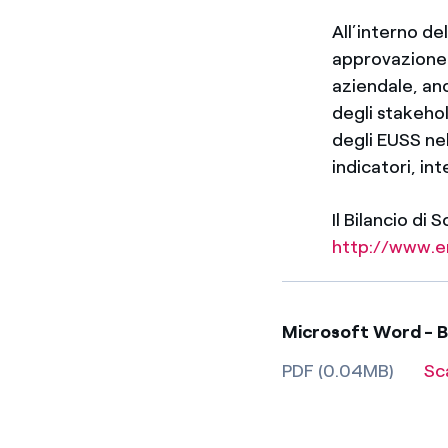
All’interno de
approvazione d
aziendale, anc
degli stakeho
degli EUSS nel
indicatori, int
Il Bilancio di 
http://www.en
Microsoft Word - Bil
PDF (0.04MB)
Sc