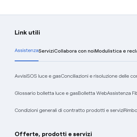
Link utili
Assistenza
Servizi
Collabora con noi
Modulistica e rec
Avvisi
SOS luce e gas
Conciliazioni e risoluzione delle c
Glossario bolletta luce e gas
Bolletta Web
Assistenza Fi
Condizioni generali di contratto prodotti e servizi
Rimbor
Offerte, prodotti e servizi