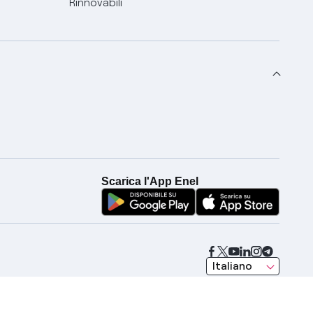
Rinnovabili
Scarica l'App Enel
seleziona una lingua
Italiano