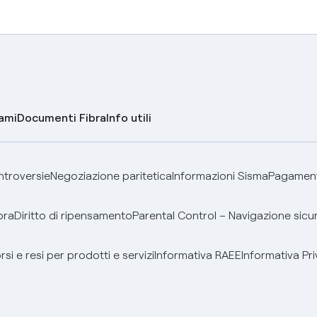
lami
Documenti Fibra
Info utili
ontroversie
Negoziazione paritetica
Informazioni Sisma
Pagamenti
bra
Diritto di ripensamento
Parental Control – Navigazione sicu
si e resi per prodotti e servizi
Informativa RAEE
Informativa Pri