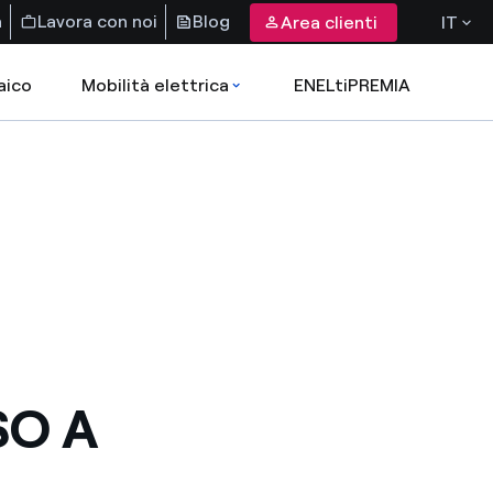
a
Lavora con noi
Blog
Area clienti
IT
aico
Mobilità elettrica
ENELtiPREMIA
SO A