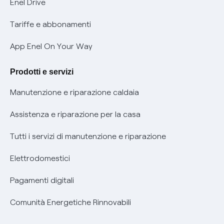
Mobilità Elettrica
Enel Drive
Phishing e truffe online
Tariffe e abbonamenti
Verifica chi ti ha chiamato
App Enel On Your Way
Agevolazione utenti con disabilità per offerte Fibra
Prodotti e servizi
Informativa RAEE
Manutenzione e riparazione caldaia
Assistenza e riparazione per la casa
Tutti i servizi di manutenzione e riparazione
Elettrodomestici
Pagamenti digitali
Comunità Energetiche Rinnovabili